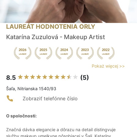
LAUREÁT HODNOTENIA ORLY
Katarína Zuzulová - Makeup Artist
Pokaż więcej >>
8.5
(5)
Šaľa, Nitrianska 1540/93
Zobraziť telefónne číslo
O spoločnosti:
Značná dávka elegancie a dôrazu na detail distingvuje
služby makeup umelkyne pôsobiacej v Šali, Kataríny