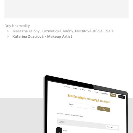
Orly Kozmetiky
Masážne salóny, Kozmetické salóny, Nechtové štúdiá - Šaľa
Katarína Zuzulová - Makeup Artist