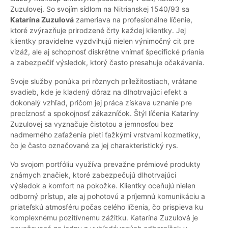
Zuzulovej. So svojím sídlom na Nitrianskej 1540/93 sa
Katarína Zuzulová
zameriava na profesionálne líčenie,
ktoré zvýrazňuje prirodzené črty každej klientky. Jej
klientky pravidelne vyzdvihujú nielen výnimočný cit pre
vizáž, ale aj schopnosť diskrétne vnímať špecifické priania
a zabezpečiť výsledok, ktorý často presahuje očakávania.
Svoje služby ponúka pri rôznych príležitostiach, vrátane
svadieb, kde je kladený dôraz na dlhotrvajúci efekt a
dokonalý vzhľad, pričom jej práca získava uznanie pre
precíznosť a spokojnosť zákazníčok. Štýl líčenia Kataríny
Zuzulovej sa vyznačuje čistotou a jemnosťou bez
nadmerného zaťaženia pleti ťažkými vrstvami kozmetiky,
čo je často označované za jej charakteristický rys.
Vo svojom portfóliu využíva prevažne prémiové produkty
známych značiek, ktoré zabezpečujú dlhotrvajúci
výsledok a komfort na pokožke. Klientky oceňujú nielen
odborný prístup, ale aj pohotovú a príjemnú komunikáciu a
priateľskú atmosféru počas celého líčenia, čo prispieva ku
komplexnému pozitívnemu zážitku. Katarína Zuzulová je