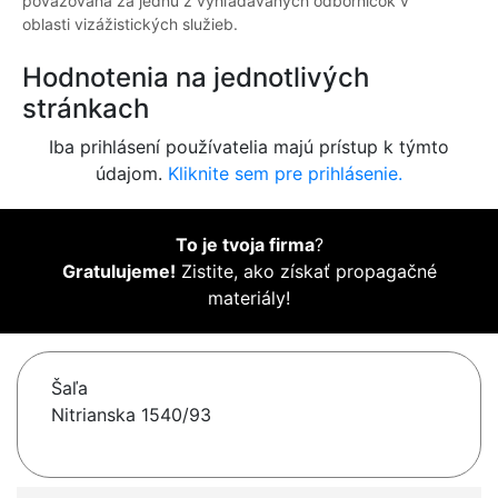
považovaná za jednu z vyhľadávaných odborníčok v
oblasti vizážistických služieb.
Hodnotenia na jednotlivých
stránkach
Iba prihlásení používatelia majú prístup k týmto
údajom.
Kliknite sem pre prihlásenie.
To je tvoja firma
?
Gratulujeme!
Zistite, ako získať propagačné
materiály!
Šaľa
Nitrianska 1540/93