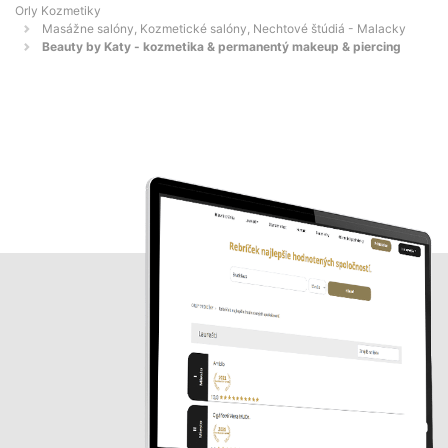
Orly Kozmetiky
Masážne salóny, Kozmetické salóny, Nechtové štúdiá - Malacky
Beauty by Katy - kozmetika & permanentý makeup & piercing