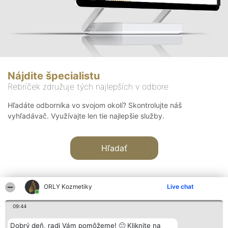
Nájdite špecialistu
Rebríček združuje tých najlepších v odbore
Hľadáte odborníka vo svojom okolí? Skontrolujte náš
vyhľadávač. Využívajte len tie najlepšie služby.
Hľadať
ORLY Kozmetiky
Live chat
09:44
Organizátor hodnotenia
Hodnotenie
Kontakt
Dobrý deň, radi Vám pomôžeme! 🙂 Kliknite na