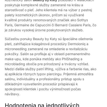
poskytuje komplexné služby zamerané na krásu a
starostlivosť o pleť. Jeho klientela má na výber z pestrej
palety kozmetických úkonov, pričom sú využívané
kvalitné produkty renomovaných značiek ako Sothys
Paris, Germaine de Capuccini či Bernard Cassiere Paris, čo
je zárukou vysokej úrovne poskytovaných služieb.
Súčasťou ponuky Beauty by Katy sú špeciálne ošetrenia
pleti, zahŕňajúce kolagénové procedúry Dermoioniq a
microneedling zamerané na omladenie a revitalizáciu
pokožky. Salón sa profiluje aj v oblasti permanentného
make-upu, kde ponúka metódy ako PhiShading a
microblading obočia pre prirodzený a trvácny vzhľad.
Medzi ďalšie služby patrí lifting, výživa a farbenie rias, ako
aj aplikácia rôznych typov piercingu. Príjemná atmosféra
salónu, individuálny a profesionálny prístup spolu s
dôkladným vysvetlením procedúr prispievajú k
spokojnosti klientiek i pocitu výnimočnosti počas
návštevy.
Hodnotenia na jednotlivých