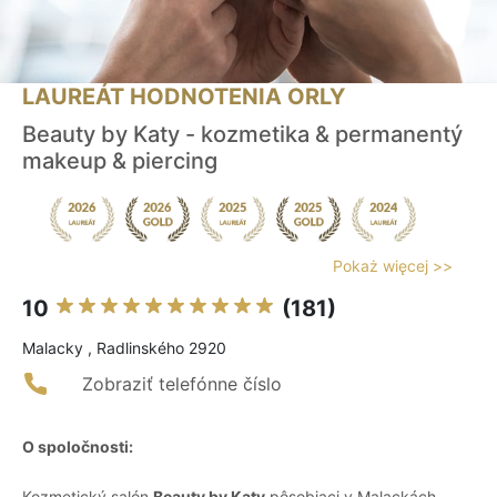
LAUREÁT HODNOTENIA ORLY
Beauty by Katy - kozmetika & permanentý
makeup & piercing
Pokaż więcej >>
10
(181)
Malacky , Radlinského 2920
Zobraziť telefónne číslo
O spoločnosti:
Kozmetický salón
Beauty by Katy
pôsobiaci v Malackách