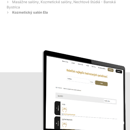
Masážne salóny, Kozmetické salóny, Nechtové štúdiá - Banská
Bystrica
Kozmetický salón Ela