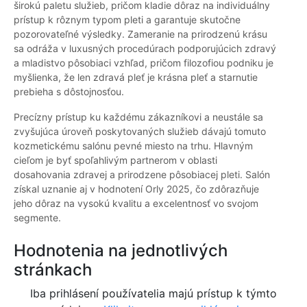
širokú paletu služieb, pričom kladie dôraz na individuálny
prístup k rôznym typom pleti a garantuje skutočne
pozorovateľné výsledky. Zameranie na prirodzenú krásu
sa odráža v luxusných procedúrach podporujúcich zdravý
a mladistvo pôsobiaci vzhľad, pričom filozofiou podniku je
myšlienka, že len zdravá pleť je krásna pleť a starnutie
prebieha s dôstojnosťou.
Precízny prístup ku každému zákazníkovi a neustále sa
zvyšujúca úroveň poskytovaných služieb dávajú tomuto
kozmetickému salónu pevné miesto na trhu. Hlavným
cieľom je byť spoľahlivým partnerom v oblasti
dosahovania zdravej a prirodzene pôsobiacej pleti. Salón
získal uznanie aj v hodnotení Orly 2025, čo zdôrazňuje
jeho dôraz na vysokú kvalitu a excelentnosť vo svojom
segmente.
Hodnotenia na jednotlivých
stránkach
Iba prihlásení používatelia majú prístup k týmto