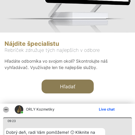
Nájdite špecialistu
Rebríček združuje tých najlepších v odbore
Hľadáte odborníka vo svojom okolí? Skontrolujte náš
vyhľadávač. Využívajte len tie najlepšie služby.
Hľadať
ORLY Kozmetiky
Live chat
09:23
Organizátor hodnotenia
Hodnotenie
Kontakt
Dobrý deň, radi Vám pomôžeme! 🙂 Kliknite na