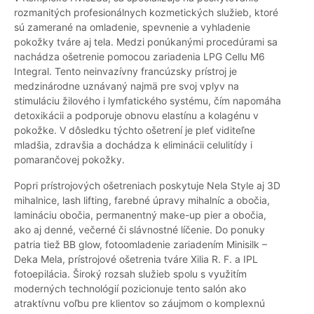
rozmanitých profesionálnych kozmetických služieb, ktoré
sú zamerané na omladenie, spevnenie a vyhladenie
pokožky tváre aj tela. Medzi ponúkanými procedúrami sa
nachádza ošetrenie pomocou zariadenia LPG Cellu M6
Integral. Tento neinvazívny francúzsky prístroj je
medzinárodne uznávaný najmä pre svoj vplyv na
stimuláciu žilového i lymfatického systému, čím napomáha
detoxikácii a podporuje obnovu elastínu a kolagénu v
pokožke. V dôsledku týchto ošetrení je pleť viditeľne
mladšia, zdravšia a dochádza k eliminácii celulitídy i
pomarančovej pokožky.
Popri prístrojových ošetreniach poskytuje Nela Style aj 3D
mihalnice, lash lifting, farebné úpravy mihalníc a obočia,
lamináciu obočia, permanentný make-up pier a obočia,
ako aj denné, večerné či slávnostné líčenie. Do ponuky
patria tiež BB glow, fotoomladenie zariadením Minisilk –
Deka Mela, prístrojové ošetrenia tváre Xilia R. F. a IPL
fotoepilácia. Široký rozsah služieb spolu s využitím
moderných technológií pozicionuje tento salón ako
atraktívnu voľbu pre klientov so záujmom o komplexnú