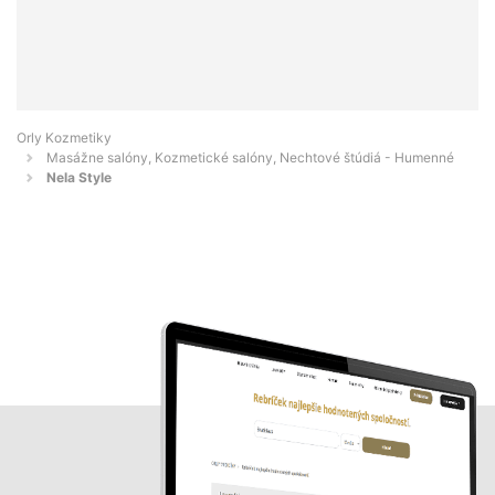
Orly Kozmetiky
Masážne salóny, Kozmetické salóny, Nechtové štúdiá - Humenné
Nela Style