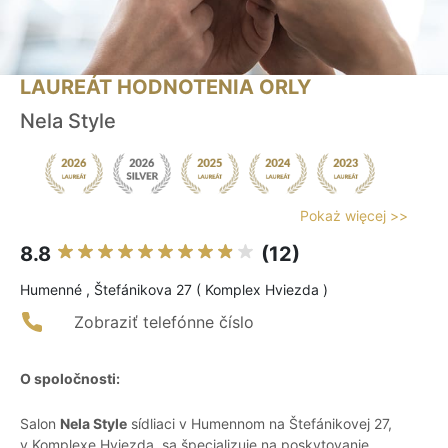
LAUREÁT HODNOTENIA ORLY
Nela Style
Pokaż więcej >>
8.8
(12)
Humenné , Štefánikova 27 ( Komplex Hviezda )
Zobraziť telefónne číslo
O spoločnosti:
Salon
Nela Style
sídliaci v Humennom na Štefánikovej 27,
v Komplexe Hviezda, sa špecializuje na poskytovanie