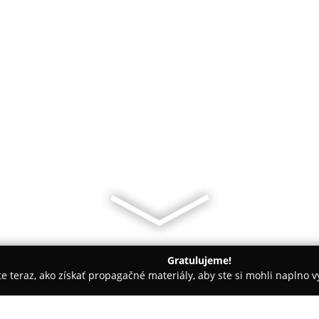
Gratulujeme!
ite teraz, ako získať propagačné materiály, aby ste si mohli naplno 