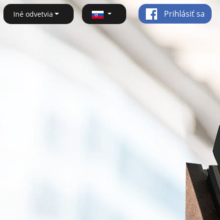
Prihlásiť sa
Iné odvetvia