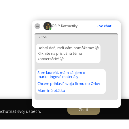
ORLY Kozmetiky
Live chat
23:58
Dobrý deň, radi Vám pomôžeme! 🙂
Kliknite na príslušnú tému
konverzácie! 🙂
Som laureát, mám záujem o
marketingové materiály
Chcem prihlásiť svoju firmu do Orlov
Mám inú otátku
Zistiť
vychutnať svoj úspech.