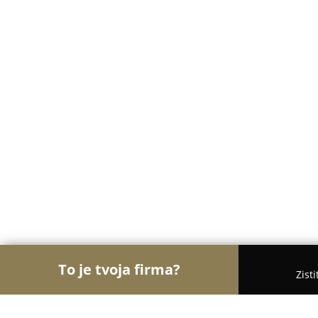
To je tvoja firma?
Zist