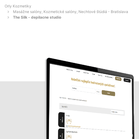
Orly Kozmetiky
Masážne salóny, Kozmetické salóny, Nechtové štúdiá - Bratislava
The Silk - depilacne studio