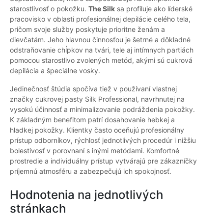
starostlivosť o pokožku.
The Silk
sa profiluje ako líderské
pracovisko v oblasti profesionálnej depilácie celého tela,
pričom svoje služby poskytuje prioritne ženám a
dievčatám. Jeho hlavnou činnosťou je šetrné a dôkladné
odstraňovanie chĺpkov na tvári, tele aj intímnych partiách
pomocou starostlivo zvolených metód, akými sú cukrová
depilácia a špeciálne vosky.
Jedinečnosť štúdia spočíva tiež v používaní vlastnej
značky cukrovej pasty Silk Professional, navrhnutej na
vysokú účinnosť a minimalizovanie podráždenia pokožky.
K základným benefitom patrí dosahovanie hebkej a
hladkej pokožky. Klientky často oceňujú profesionálny
prístup odborníkov, rýchlosť jednotlivých procedúr i nižšiu
bolestivosť v porovnaní s inými metódami. Komfortné
prostredie a individuálny prístup vytvárajú pre zákazníčky
príjemnú atmosféru a zabezpečujú ich spokojnosť.
Hodnotenia na jednotlivých
stránkach