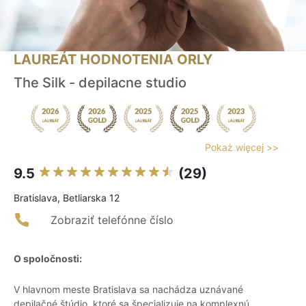
LAUREÁT HODNOTENIA ORLY
The Silk - depilacne studio
Pokaż więcej >>
9.5
(29)
Bratislava, Betliarska 12
Zobraziť telefónne číslo
O spoločnosti:
V hlavnom meste Bratislava sa nachádza uznávané
depilačné štúdio, ktoré sa špecializuje na komplexnú