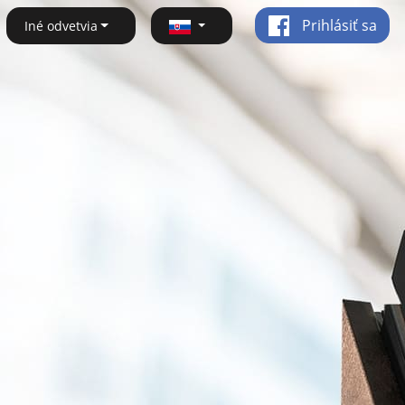
Prihlásiť sa
Iné odvetvia