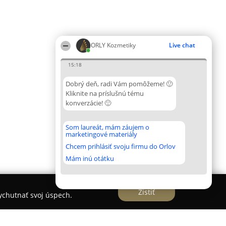
ORLY Kozmetiky
Live chat
15:18
Dobrý deň, radi Vám pomôžeme! 🙂
Kliknite na príslušnú tému
konverzácie! 🙂
Som laureát, mám záujem o
marketingové materiály
Chcem prihlásiť svoju firmu do Orlov
Mám inú otátku
Zistiť
vychutnať svoj úspech.