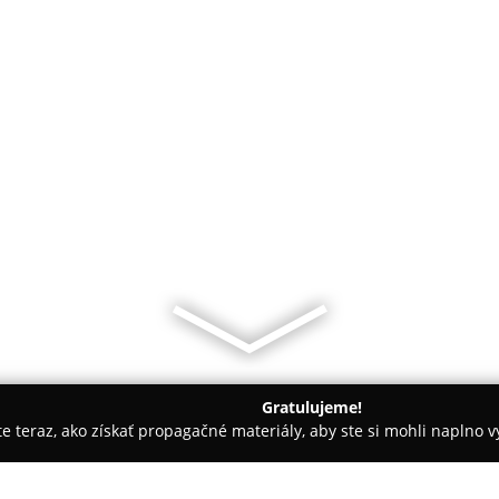
Gratulujeme!
ite teraz, ako získať propagačné materiály, aby ste si mohli naplno 