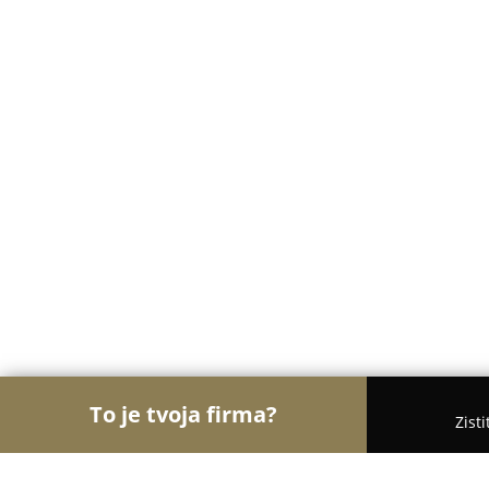
To je tvoja firma?
Zist