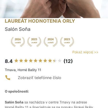
LAUREÁT HODNOTENIA ORLY
Salón Soňa
Pokaż więcej >>
8.4
(12)
Trnava, Horné Bašty 11
Zobraziť telefónne číslo
O spoločnosti:
Salón Soňa
sa nachádza v centre Trnavy na adrese
Horné Bašty 11 a špecializuje sa na ponuku širokej škály