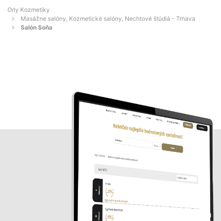
Orly Kozmetiky
Masážne salóny, Kozmetické salóny, Nechtové štúdiá - Trnava
Salón Soňa