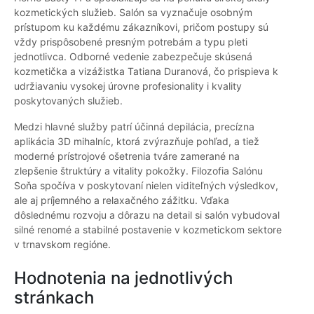
kozmetických služieb. Salón sa vyznačuje osobným
prístupom ku každému zákazníkovi, pričom postupy sú
vždy prispôsobené presným potrebám a typu pleti
jednotlivca. Odborné vedenie zabezpečuje skúsená
kozmetička a vizážistka Tatiana Duranová, čo prispieva k
udržiavaniu vysokej úrovne profesionality i kvality
poskytovaných služieb.
Medzi hlavné služby patrí účinná depilácia, precízna
aplikácia 3D mihalníc, ktorá zvýrazňuje pohľad, a tiež
moderné prístrojové ošetrenia tváre zamerané na
zlepšenie štruktúry a vitality pokožky. Filozofia Salónu
Soňa spočíva v poskytovaní nielen viditeľných výsledkov,
ale aj príjemného a relaxačného zážitku. Vďaka
dôslednému rozvoju a dôrazu na detail si salón vybudoval
silné renomé a stabilné postavenie v kozmetickom sektore
v trnavskom regióne.
Hodnotenia na jednotlivých
stránkach