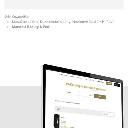
Orly Kozmetiky
Masážne salóny, Kozmetické salóny, Nechtové štúdiá - Hriňová
Mandala Beauty & Pedi