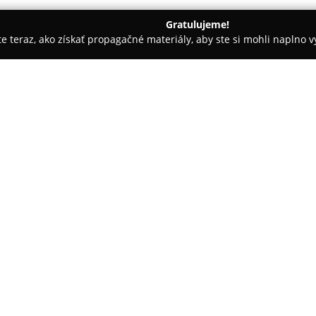
Gratulujeme!
ite teraz, ako získať propagačné materiály, aby ste si mohli naplno 
ny, Nechtové štúdiá - Špačince
Ing. Lenka Jobbágy - Medi Ped
O spoločnosti:
Spoločnosť
Ing. Lenka Jobbágy
starostlivosti o nohy od roku 20
Firma ponúka komplexné služby
zahŕňa dôkladnú starostlivosť 
Pokaż więcej >>
nechtových valov. Klientom je 
detailným poradenstvom ohľado
Okrem bežných procedúr sa Medi
problémov, ako sú odstránenie
kurieho oka a bradavíc, či apli