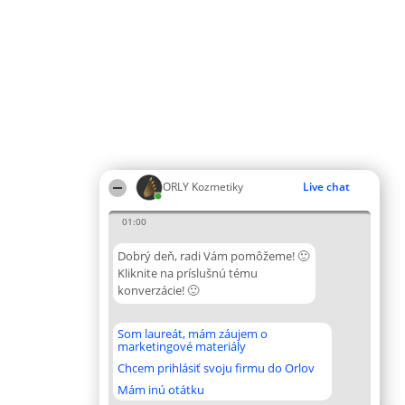
ORLY Kozmetiky
Live chat
01:00
Dobrý deň, radi Vám pomôžeme! 🙂
Kliknite na príslušnú tému
konverzácie! 🙂
Som laureát, mám záujem o
marketingové materiály
Chcem prihlásiť svoju firmu do Orlov
Mám inú otátku