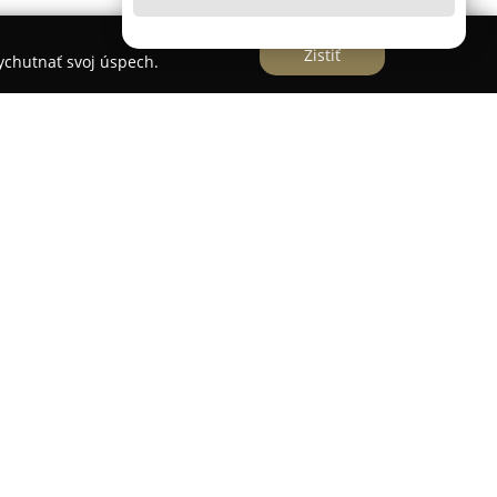
Zistiť
vychutnať svoj úspech.
i
 - Medi Pedi
pôsobí v oblasti odbornej
15 a sídli v Špačinciach na Trnavskej ulici 62/885.
 medicinálnej pedikúry, pričom rozsah ošetrení
o plosky nôh, skracovanie nechtov a úpravu
poskytovaný profesionálny prístup spolu s
m optimálnej starostlivosti o chodidlá.
 Pedi špecializuje na riešenie zložitejších
 nadmerne zhrubnutej kože, precízne ošetrenie
kácia okluzívnych zábalov. V prípade zarastajúcich