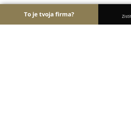
To je tvoja firma?
Zist
Orly Kozmetiky
Masážne salóny, Kozmetické saló
Ing. Lenka Jobbágy - Medi Pedi
8.6
(8)
Špačince, Trnavská 62/885
Zobraziť telefónne číslo