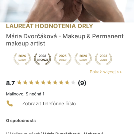
LAUREÁT HODNOTENIA ORLY
Mária Dvorčáková - Makeup & Permanent
makeup artist
Pokaż więcej >>
8.7
(9)
Malinovo, Slnečná 1
Zobraziť telefónne číslo
O spoločnosti:
V Malinove pôsobí
Mária Dvorčáková - Makeup &