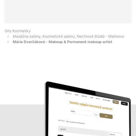
Orly Kozmetiky
Masážne salóny, Kozmetické salóny, Nechtové štúdiá - Malinovo
Mária Dvorčáková - Makeup & Permanent makeup artist