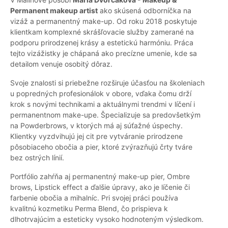
Permanent makeup artist
ako skúsená odborníčka na
vizáž a permanentný make-up. Od roku 2018 poskytuje
klientkam komplexné skrášľovacie služby zamerané na
podporu prirodzenej krásy a estetickú harmóniu. Práca
tejto vizážistky je chápaná ako precízne umenie, kde sa
detailom venuje osobitý dôraz.
Svoje znalosti si priebežne rozširuje účasťou na školeniach
u popredných profesionálok v obore, vďaka čomu drží
krok s novými technikami a aktuálnymi trendmi v líčení i
permanentnom make-upe. Špecializuje sa predovšetkým
na Powderbrows, v ktorých má aj súťažné úspechy.
Klientky vyzdvihujú jej cit pre vytváranie prirodzene
pôsobiaceho obočia a pier, ktoré zvýrazňujú črty tváre
bez ostrých línií.
Portfólio zahŕňa aj permanentný make-up pier, Ombre
brows, Lipstick effect a ďalšie úpravy, ako je líčenie či
farbenie obočia a mihalníc. Pri svojej práci používa
kvalitnú kozmetiku Perma Blend, čo prispieva k
dlhotrvajúcim a esteticky vysoko hodnoteným výsledkom.