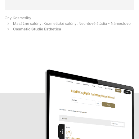
Orly Kozmetiky
Masážne salóny, Kozmetické salóny, Nechtové štúdiá - Námestovo
Cosmetic Studio Esthetica