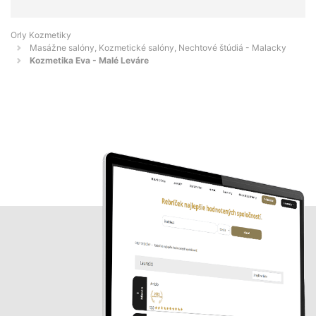
Orly Kozmetiky
Masážne salóny, Kozmetické salóny, Nechtové štúdiá - Malacky
Kozmetika Eva - Malé Leváre