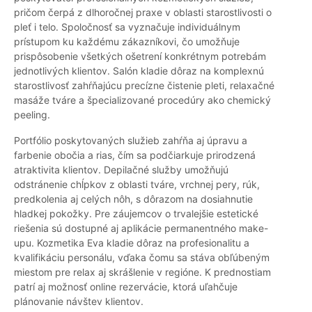
pričom čerpá z dlhoročnej praxe v oblasti starostlivosti o
pleť i telo. Spoločnosť sa vyznačuje individuálnym
prístupom ku každému zákazníkovi, čo umožňuje
prispôsobenie všetkých ošetrení konkrétnym potrebám
jednotlivých klientov. Salón kladie dôraz na komplexnú
starostlivosť zahŕňajúcu precízne čistenie pleti, relaxačné
masáže tváre a špecializované procedúry ako chemický
peeling.
Portfólio poskytovaných služieb zahŕňa aj úpravu a
farbenie obočia a rias, čím sa podčiarkuje prirodzená
atraktivita klientov. Depilačné služby umožňujú
odstránenie chĺpkov z oblasti tváre, vrchnej pery, rúk,
predkolenia aj celých nôh, s dôrazom na dosiahnutie
hladkej pokožky. Pre záujemcov o trvalejšie estetické
riešenia sú dostupné aj aplikácie permanentného make-
upu. Kozmetika Eva kladie dôraz na profesionalitu a
kvalifikáciu personálu, vďaka čomu sa stáva obľúbeným
miestom pre relax aj skrášlenie v regióne. K prednostiam
patrí aj možnosť online rezervácie, ktorá uľahčuje
plánovanie návštev klientov.