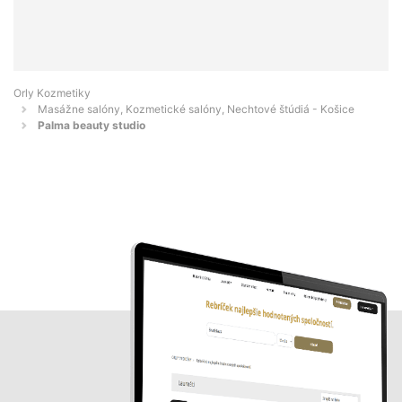
Orly Kozmetiky
Masážne salóny, Kozmetické salóny, Nechtové štúdiá - Košice
Palma beauty studio