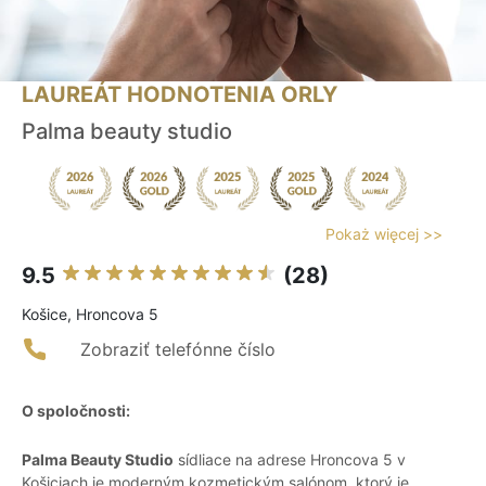
LAUREÁT HODNOTENIA ORLY
Palma beauty studio
Pokaż więcej >>
9.5
(28)
Košice, Hroncova 5
Zobraziť telefónne číslo
O spoločnosti:
Palma Beauty Studio
sídliace na adrese Hroncova 5 v
Košiciach je moderným kozmetickým salónom, ktorý je