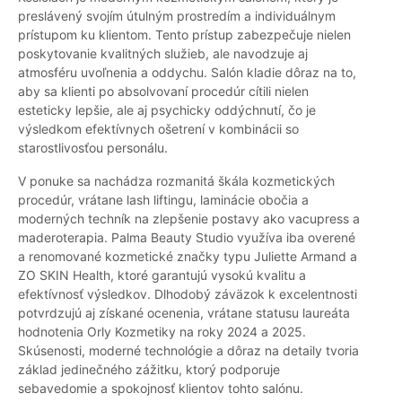
preslávený svojím útulným prostredím a individuálnym
prístupom ku klientom. Tento prístup zabezpečuje nielen
poskytovanie kvalitných služieb, ale navodzuje aj
atmosféru uvoľnenia a oddychu. Salón kladie dôraz na to,
aby sa klienti po absolvovaní procedúr cítili nielen
esteticky lepšie, ale aj psychicky oddýchnutí, čo je
výsledkom efektívnych ošetrení v kombinácii so
starostlivosťou personálu.
V ponuke sa nachádza rozmanitá škála kozmetických
procedúr, vrátane lash liftingu, laminácie obočia a
moderných techník na zlepšenie postavy ako vacupress a
maderoterapia. Palma Beauty Studio využíva iba overené
a renomované kozmetické značky typu Juliette Armand a
ZO SKIN Health, ktoré garantujú vysokú kvalitu a
efektívnosť výsledkov. Dlhodobý záväzok k excelentnosti
potvrdzujú aj získané ocenenia, vrátane statusu laureáta
hodnotenia Orly Kozmetiky na roky 2024 a 2025.
Skúsenosti, moderné technológie a dôraz na detaily tvoria
základ jedinečného zážitku, ktorý podporuje
sebavedomie a spokojnosť klientov tohto salónu.