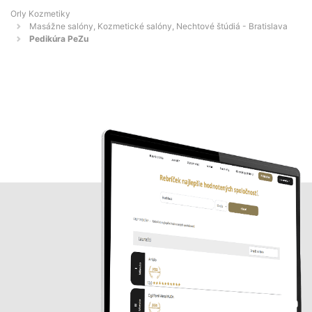
Orly Kozmetiky
Masážne salóny, Kozmetické salóny, Nechtové štúdiá - Bratislava
Pedikúra PeZu