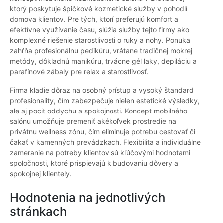
ktorý poskytuje špičkové kozmetické služby v pohodlí
domova klientov. Pre tých, ktorí preferujú komfort a
efektívne využívanie času, slúžia služby tejto firmy ako
komplexné riešenie starostlivosti o ruky a nohy. Ponuka
zahŕňa profesionálnu pedikúru, vrátane tradičnej mokrej
metódy, dôkladnú manikúru, trvácne gél laky, depiláciu a
parafínové zábaly pre relax a starostlivosť.
Firma kladie dôraz na osobný prístup a vysoký štandard
profesionality, čím zabezpečuje nielen estetické výsledky,
ale aj pocit oddychu a spokojnosti. Koncept mobilného
salónu umožňuje premeniť akékoľvek prostredie na
privátnu wellness zónu, čím eliminuje potrebu cestovať či
čakať v kamenných prevádzkach. Flexibilita a individuálne
zameranie na potreby klientov sú kľúčovými hodnotami
spoločnosti, ktoré prispievajú k budovaniu dôvery a
spokojnej klientely.
Hodnotenia na jednotlivých
stránkach