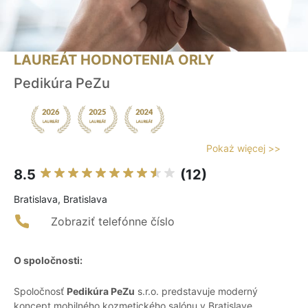
LAUREÁT HODNOTENIA ORLY
Pedikúra PeZu
Pokaż więcej >>
8.5
(12)
Bratislava, Bratislava
Zobraziť telefónne číslo
O spoločnosti:
Spoločnosť
Pedikúra PeZu
s.r.o. predstavuje moderný
koncept mobilného kozmetického salónu v Bratislave,