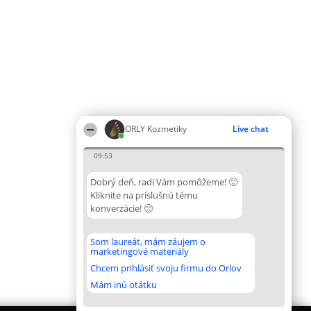
ORLY Kozmetiky
Live chat
09:53
Dobrý deň, radi Vám pomôžeme! 🙂
Kliknite na príslušnú tému
konverzácie! 🙂
Som laureát, mám záujem o
marketingové materiály
Chcem prihlásiť svoju firmu do Orlov
Mám inú otátku