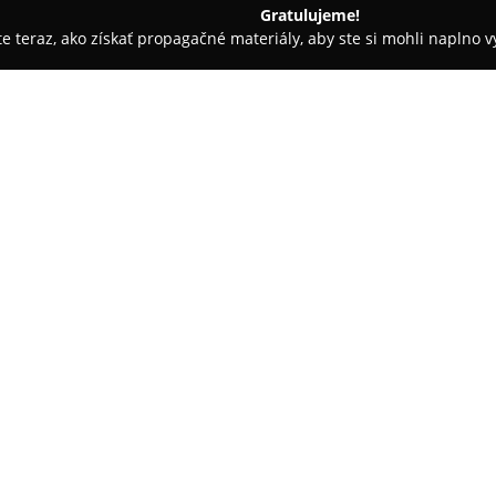
Gratulujeme!
ite teraz, ako získať propagačné materiály, aby ste si mohli naplno 
ny, Nechtové štúdiá - Bardejov
Pedikúra Velvet Bardejov
O spoločnosti:
Pedikúra Velvet Bardejov
je s
starostlivosť o nohy. Medzi hla
individuálny prístup, ktorý za
Pozitívne hodnotenia často vyz
Pokaż więcej >>
dôkladnosťou práce personálu.
Okrem tradičných služieb pedik
orientované na riešenie konkré
Súčasťou ponuky je tiež odbor
zdravie a estetiku nôh aj v do
celkovému komfortu, vďaka čomu