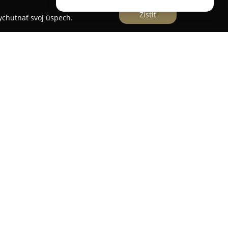
Zistiť
vychutnať svoj úspech.
alón zameraný na komplexnú a precíznu
vné charakteristiky podniku patrí profesionálny a
bezpečuje vysoký štandard poskytovaných služieb.
dvihujú priateľskú a príjemnú atmosféru spolu s
úry salón poskytuje aj špecializované úkony
tnych problémov, ako sú zarastajúce nechty.
né poradenstvo, ktoré pomáha klientom udržiavať
mácom prostredí. Príjemné prostredie prispieva k
 sa návštevníci cítia vítaní a dôkladne ošetrení.