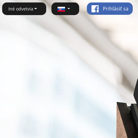
Prihlásiť sa
Iné odvetvia