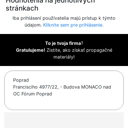
Hodnotenia na jednotlivých
stránkach
Iba prihlásení používatelia majú prístup k týmto
údajom.
Kliknite sem pre prihlásenie.
To je tvoja firma
?
Gratulujeme!
Zistite, ako získať propagačné
materiály!
Poprad
Francisciho 4977/22, - Budova MONACO nad
OC Fórum Poprad