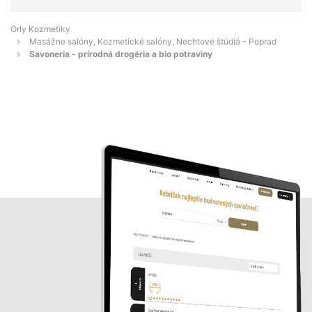
Orly Kozmetiky
Masážne salóny, Kozmetické salóny, Nechtové štúdiá - Poprad
Savoneria - prírodná drogéria a bio potraviny