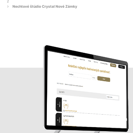
2
Nechtové štúdio Crystal Nové Zámky