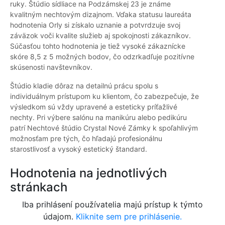
ruky. Štúdio sídliace na Podzámskej 23 je známe
kvalitným nechtovým dizajnom. Vďaka statusu laureáta
hodnotenia Orly si získalo uznanie a potvrdzuje svoj
záväzok voči kvalite služieb aj spokojnosti zákazníkov.
Súčasťou tohto hodnotenia je tiež vysoké zákaznícke
skóre 8,5 z 5 možných bodov, čo odzrkadľuje pozitívne
skúsenosti navštevníkov.
Štúdio kladie dôraz na detailnú prácu spolu s
individuálnym prístupom ku klientom, čo zabezpečuje, že
výsledkom sú vždy upravené a esteticky príťažlivé
nechty. Pri výbere salónu na manikúru alebo pedikúru
patrí Nechtové štúdio Crystal Nové Zámky k spoľahlivým
možnosťam pre tých, čo hľadajú profesionálnu
starostlivosť a vysoký estetický štandard.
Hodnotenia na jednotlivých
stránkach
Iba prihlásení používatelia majú prístup k týmto
údajom.
Kliknite sem pre prihlásenie.