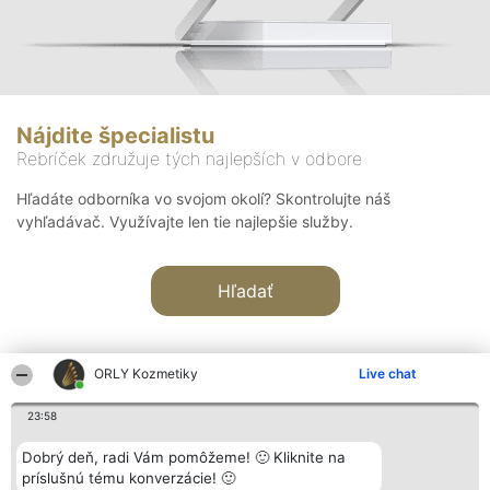
Nájdite špecialistu
Rebríček združuje tých najlepších v odbore
Hľadáte odborníka vo svojom okolí? Skontrolujte náš
vyhľadávač. Využívajte len tie najlepšie služby.
Hľadať
ORLY Kozmetiky
Live chat
23:58
Organizátor hodnotenia
Hodnotenie
Kontakt
Dobrý deň, radi Vám pomôžeme! 🙂 Kliknite na
Bright Side Solutions sp. z o.
Laureáti
Kontakt
príslušnú tému konverzácie! 🙂
o. sp. k.
Lista