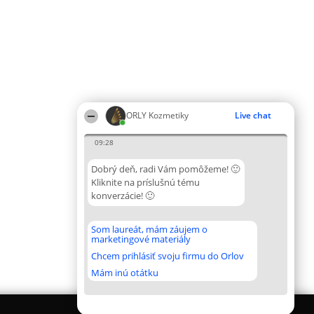
ORLY Kozmetiky
Live chat
09:28
Dobrý deň, radi Vám pomôžeme! 🙂
Kliknite na príslušnú tému
konverzácie! 🙂
Som laureát, mám záujem o
marketingové materiály
Chcem prihlásiť svoju firmu do Orlov
Mám inú otátku