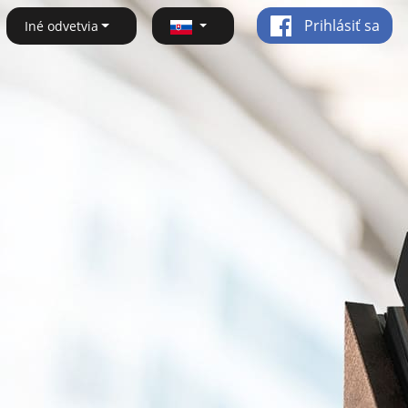
Prihlásiť sa
Iné odvetvia