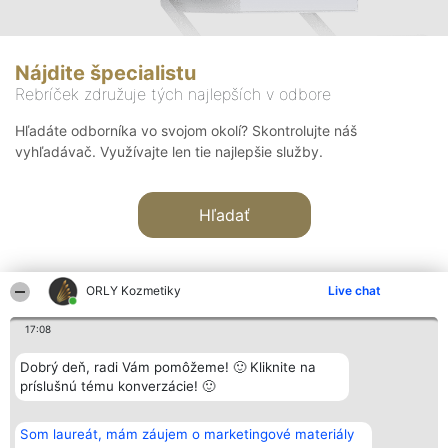
Nájdite špecialistu
Rebríček združuje tých najlepších v odbore
Hľadáte odborníka vo svojom okolí? Skontrolujte náš
vyhľadávač. Využívajte len tie najlepšie služby.
Hľadať
ORLY Kozmetiky
Live chat
17:08
Organizátor hodnotenia
Hodnotenie
Kontakt
Dobrý deň, radi Vám pomôžeme! 🙂 Kliknite na
Bright Side Solutions sp. z o.
Laureáti
Kontakt
príslušnú tému konverzácie! 🙂
o. sp. k.
Lista
ul. Ruska 22
wszystkich
Wrocław 50-079
Laureatów
Som laureát, mám záujem o marketingové materiály
KRS 0000749100 | Regon
Podmienky