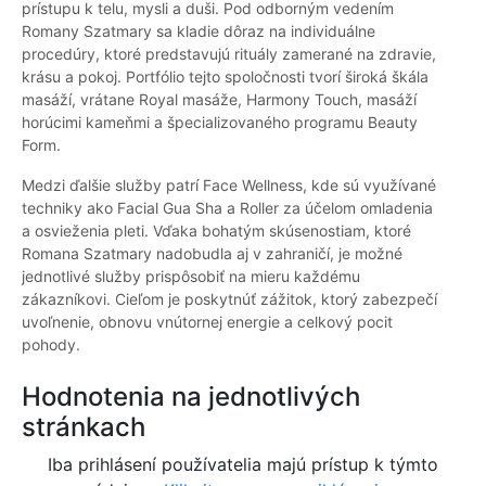
prístupu k telu, mysli a duši. Pod odborným vedením
Romany Szatmary sa kladie dôraz na individuálne
procedúry, ktoré predstavujú rituály zamerané na zdravie,
krásu a pokoj. Portfólio tejto spoločnosti tvorí široká škála
masáží, vrátane Royal masáže, Harmony Touch, masáží
horúcimi kameňmi a špecializovaného programu Beauty
Form.
Medzi ďalšie služby patrí Face Wellness, kde sú využívané
techniky ako Facial Gua Sha a Roller za účelom omladenia
a osvieženia pleti. Vďaka bohatým skúsenostiam, ktoré
Romana Szatmary nadobudla aj v zahraničí, je možné
jednotlivé služby prispôsobiť na mieru každému
zákazníkovi. Cieľom je poskytnúť zážitok, ktorý zabezpečí
uvoľnenie, obnovu vnútornej energie a celkový pocit
pohody.
Hodnotenia na jednotlivých
stránkach
Iba prihlásení používatelia majú prístup k týmto