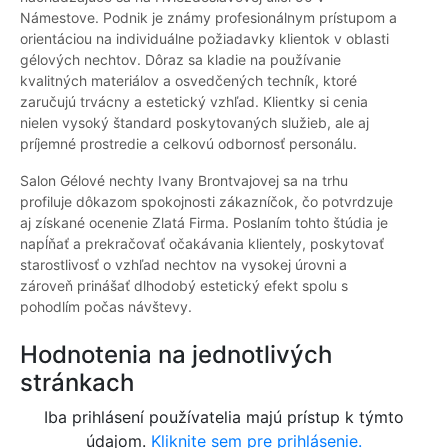
Námestove. Podnik je známy profesionálnym prístupom a
orientáciou na individuálne požiadavky klientok v oblasti
gélových nechtov. Dôraz sa kladie na používanie
kvalitných materiálov a osvedčených techník, ktoré
zaručujú trvácny a estetický vzhľad. Klientky si cenia
nielen vysoký štandard poskytovaných služieb, ale aj
príjemné prostredie a celkovú odbornosť personálu.
Salon Gélové nechty Ivany Brontvajovej sa na trhu
profiluje dôkazom spokojnosti zákazníčok, čo potvrdzuje
aj získané ocenenie Zlatá Firma. Poslaním tohto štúdia je
napĺňať a prekračovať očakávania klientely, poskytovať
starostlivosť o vzhľad nechtov na vysokej úrovni a
zároveň prinášať dlhodobý estetický efekt spolu s
pohodlím počas návštevy.
Hodnotenia na jednotlivých
stránkach
Iba prihlásení používatelia majú prístup k týmto
údajom.
Kliknite sem pre prihlásenie.