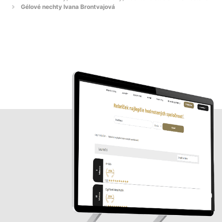
Gélové nechty Ivana Brontvajová