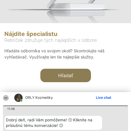
Nájdite špecialistu
Rebríček združuje tých najlepších v odbore
Hľadáte odborníka vo svojom okolí? Skontrolujte náš
vyhľadávač. Využívajte len tie najlepšie služby.
Hľadať
ORLY Kozmetiky
Live chat
11:09
Organizátor hodnotenia
Hodnotenie
Kontakt
Dobrý deň, radi Vám pomôžeme! 🙂 Kliknite na
Bright Side Solutions sp. z o.
Laureáti
Kontakt
príslušnú tému konverzácie! 🙂
o. sp. k.
Lista