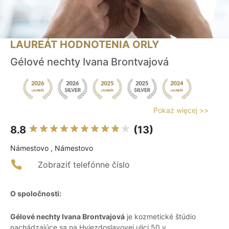
LAUREÁT HODNOTENIA ORLY
Gélové nechty Ivana Brontvajová
Pokaż więcej >>
8.8
(13)
Námestovo , Námestovo
Zobraziť telefónne číslo
O spoločnosti:
Gélové nechty Ivana Brontvajová
je kozmetické štúdio
nachádzajúce sa na Hviezdoslavovej ulici 50 v