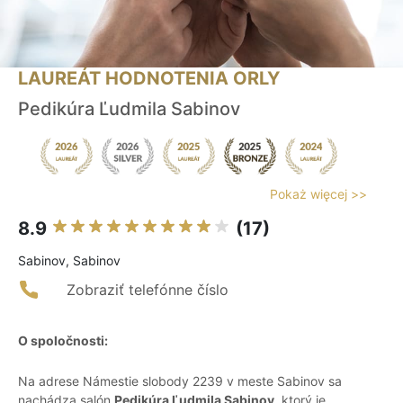
LAUREÁT HODNOTENIA ORLY
Pedikúra Ľudmila Sabinov
Pokaż więcej >>
8.9
(17)
Sabinov, Sabinov
Zobraziť telefónne číslo
O spoločnosti:
Na adrese Námestie slobody 2239 v meste Sabinov sa
nachádza salón
Pedikúra Ľudmila Sabinov
, ktorý je