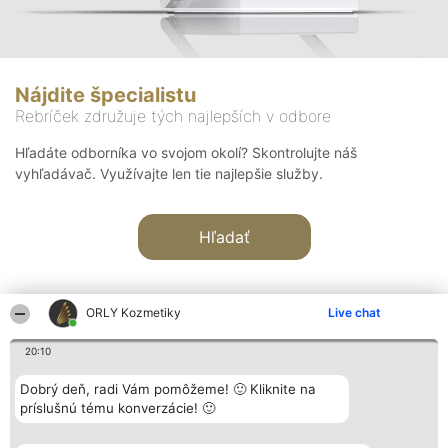
Nájdite špecialistu
Rebríček združuje tých najlepších v odbore
Hľadáte odborníka vo svojom okolí? Skontrolujte náš
vyhľadávač. Využívajte len tie najlepšie služby.
Hľadať
ORLY Kozmetiky
Live chat
20:10
Organizátor hodnotenia
Hodnotenie
Kontakt
Dobrý deň, radi Vám pomôžeme! 🙂 Kliknite na
Bright Side Solutions sp. z o.
Laureáti
Kontakt
príslušnú tému konverzácie! 🙂
o. sp. k.
Lista
ul. Ruska 22
wszystkich
Wrocław 50-079
Laureatów