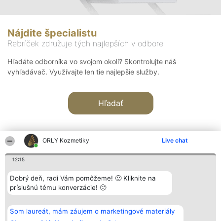
Nájdite špecialistu
Rebríček združuje tých najlepších v odbore
Hľadáte odborníka vo svojom okolí? Skontrolujte náš
vyhľadávač. Využívajte len tie najlepšie služby.
Hľadať
ORLY Kozmetiky
Live chat
12:15
Organizátor hodnotenia
Hodnotenie
Kontakt
Dobrý deň, radi Vám pomôžeme! 🙂 Kliknite na
Bright Side Solutions sp. z o.
Laureáti
Kontakt
príslušnú tému konverzácie! 🙂
o. sp. k.
Lista
ul. Ruska 22
wszystkich
Wrocław 50-079
Laureatów
Som laureát, mám záujem o marketingové materiály
KRS 0000749100 | Regon
Podmienky
381313360 | NIP 8943132676
Obchodné