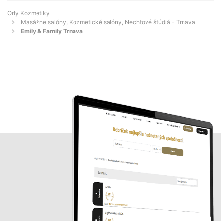
Orly Kozmetiky
Masážne salóny, Kozmetické salóny, Nechtové štúdiá - Trnava
Emily & Family Trnava