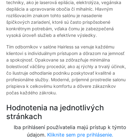
techniky, ako je laserová epilácia, elektrolýza, vegánska
depilácia a upravovanie obočia či mihalníc. Hlavným
rozlišovacím znakom tohto salónu je nasadenie
špičkových zariadení, ktoré sú často prispôsobené
konkrétnym potrebám, vďaka čomu je zabezpečená
vysoká úroveň služieb a efektívne výsledky.
Tím odborníkov v salóne Hairless sa venuje každému
klientovi s individuálnym prístupom a dôrazom na jemnosť
a spokojnosť. Opakovane sa zdôrazňuje minimálna
bolestivosť väčšiny procedúr, ako aj rýchly a trvalý účinok,
čo ilustruje odhodlanie podniku poskytovať kvalitné a
profesionálne služby. Moderné, príjemné prostredie salonu
prispieva k celkovému komfortu a dôvere zákazníkov
počas každého zákroku.
Hodnotenia na jednotlivých
stránkach
Iba prihlásení používatelia majú prístup k týmto
údajom.
Kliknite sem pre prihlásenie.