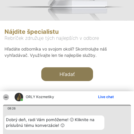
Nájdite špecialistu
Rebríček združuje tých najlepších v odbore
Hľadáte odborníka vo svojom okolí? Skontrolujte náš
vyhľadávač. Využívajte len tie najlepšie služby.
Hľadať
ORLY Kozmetiky
Live chat
08:26
Organizátor hodnotenia
Hodnotenie
Kontakt
Dobrý deň, radi Vám pomôžeme! 🙂 Kliknite na
Bright Side Solutions sp. z o.
Laureáti
Kontakt
príslušnú tému konverzácie! 🙂
o. sp. k.
Lista
ul. Ruska 22
wszystkich