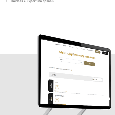
Hairless » Experti na epiláciu