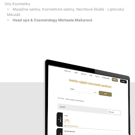
Orly Kozmetiky
Masážne salóny, Kozmetické salóny, Nechtové štúdiá - Liptovský
Mikuláš
Head spa & Cosmetology Michaela Mašurová