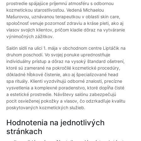
prostredie spájajúce príjemnú atmosféru s odbornou
kozmetickou starostlivosťou. Vedená Michaelou
Mašurovou, uznávanou terapeutkou v oblasti skin care,
spoločnosť venuje pozornosť zdraviu a kráse pleti, ako aj
vlasov svojich klientov, pričom kladie dôraz na vytváranie
výnimočných zážitkov.
Salón sídli na ulici 1. mája v obchodnom centre Liptáčik na
druhom poschodí. Vo svojej ponuke uprednostňuje
individuálny prístup a dôraz na vysoký štandard ošetrení,
ktoré sú zamerané na pokročilé kozmetické procedúry,
dôkladné hĺbkové čistenie, ako aj špecializované head
spa rituály. Klienti vyzdvihujú odborné znalosti, precízne
vysvetlenia a komplexné poradenstvo, ktoré dopĺňa čisté
a estetické prostredie. Návštevy salónu zabezpečujú
pocit osvieženej pokožky a vlasov, čo odzrkadľuje kvalitu
poskytovaných kozmetických služieb.
Hodnotenia na jednotlivých
stránkach