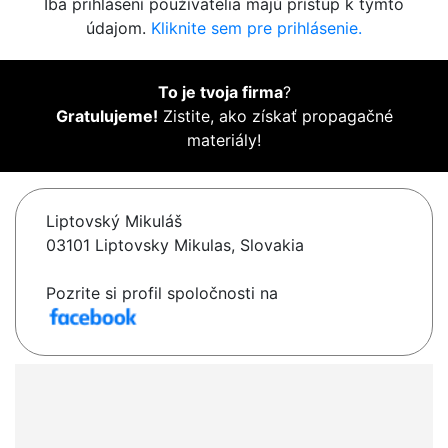
Iba prihlásení používatelia majú prístup k týmto
údajom.
Kliknite sem pre prihlásenie.
To je tvoja firma
?
Gratulujeme!
Zistite, ako získať propagačné
materiály!
Liptovský Mikuláš
03101 Liptovsky Mikulas, Slovakia
Pozrite si profil spoločnosti na