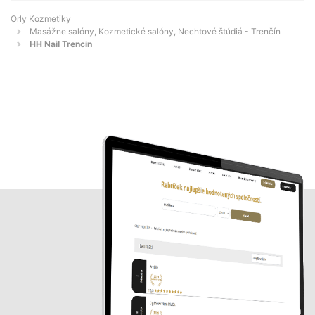
Orly Kozmetiky
Masážne salóny, Kozmetické salóny, Nechtové štúdiá - Trenčín
HH Nail Trencin