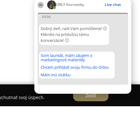
ORLY Kozmetiky
Live chat
03:56
Dobrý deň, radi Vám pomôžeme! 🙂
Kliknite na príslušnú tému
konverzácie! 🙂
Som laureát, mám záujem o
marketingové materiály
Chcem prihlásiť svoju firmu do Orlov
Mám inú otátku
Zistiť
vychutnať svoj úspech.