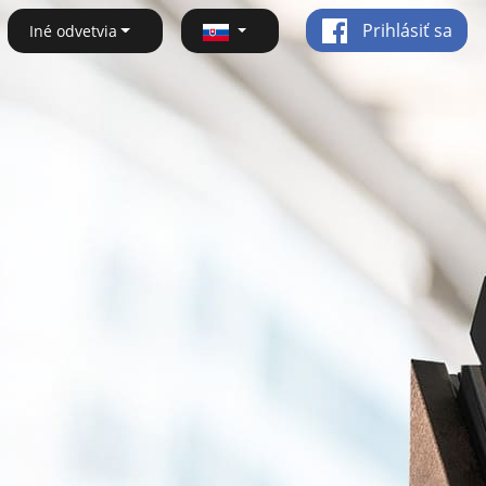
Prihlásiť sa
Iné odvetvia