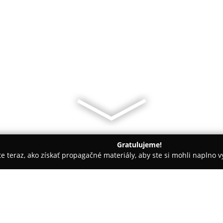
Gratulujeme!
ite teraz, ako získať propagačné materiály, aby ste si mohli naplno 
ny, Nechtové štúdiá - Bratislava
komNATA - beauty atelier