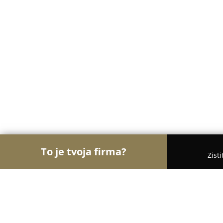
To je tvoja firma?
Zist
Orly Kozmetiky
Masážne salóny, Kozmetické saló