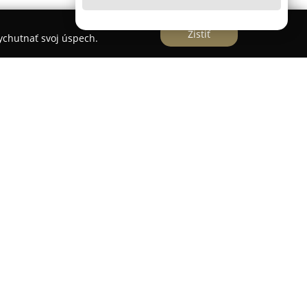
Zistiť
vychutnať svoj úspech.
ss
so sídlom na Mariánskom námestí 27 v Žiline
 služby a podporu sebavedomia klientok
ky profesionálnych procedúr. V modernom
 zamerané na pleť, medzi ktorými dominujú
eneo, ktoré prispievajú k sviežemu a zdravému
nosť venuje starostlivosti o obočie a mihalnice, v
obočia či rozmanité techniky predlžovania
ník UV metódy predlžovania mihalníc v Žiline, čím