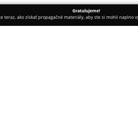
Gratulujeme!
ite teraz, ako získať propagačné materiály, aby ste si mohli naplno 
ny, Nechtové štúdiá - Žilina
Lashes by Ess
O spoločnosti:
Kozmetické štúdio
Lashes by E
sa sústreďuje na skrášľovacie
prostredníctvom širokej ponu
prostredí poskytuje ošetrenia
metódy ako Hydrabeauty a Oxyg
vzhľadu pokožky. Zvláštnu pozor
rámci ktorej ponúka lamináciu 
mihalníc.
Štúdio je známe aj ako priekop