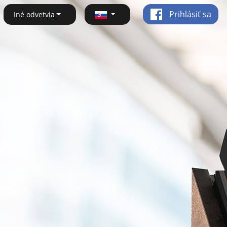
Prihlásiť sa
Iné odvetvia