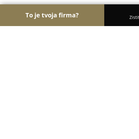
To je tvoja firma?
Zist
Orly Kozmetiky
Masážne salóny, Kozmetické saló
Lashes by Ess
10
(75)
Žilina, Zilina
Zobraziť telefónne číslo