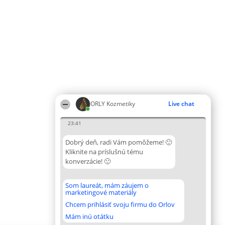
ORLY Kozmetiky
Live chat
23:41
Dobrý deň, radi Vám pomôžeme! 🙂
Kliknite na príslušnú tému
konverzácie! 🙂
Som laureát, mám záujem o
marketingové materiály
Chcem prihlásiť svoju firmu do Orlov
Mám inú otátku