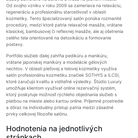
Od svojho vzniku v roku 2009 sa zameriava na relaxáciu,
regeneráciu a profesionálnu starostlivosť v oblasti
kozmetiky. Tento špecializovaný salón ponúka rozmanité
procedúry, medzi ktoré patria relaxačné masáže, vrátane
klasickej, bambusovej či reflexnej masáže, ale aj ošetrenia
celého tela orientované na detoxikáciu a formovanie
postavy.
Portfólio služieb ďalej zahŕňa pedikúru a manikúru,
vrátane japonskej manikúry a modelácie gélových
nechtov. V oblasti pleťovej a telovej kozmetiky využíva
salón profesionálnu kozmetiku značiek SOTHYS a ILCSI,
ktoré zaručujú kvalitu a viditeľné výsledky. Štúdio Luxury
umožňuje klientom využívať online rezervačný systém,
ktorý poskytuje možnosť rýchleho objednania služieb s
platbou na mieste alebo kartou online. Príjemné prostredie
a dôraz na individuálny prístup patria medzi zásadné
prvky celkovej filozofie salónu.
Hodnotenia na jednotlivých
stránkach