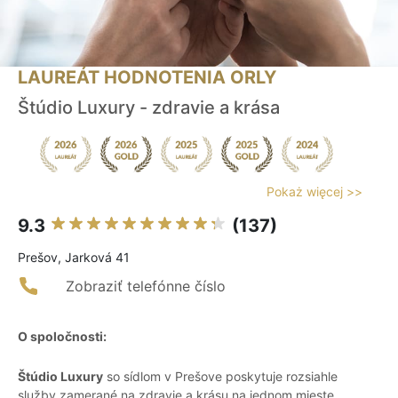
LAUREÁT HODNOTENIA ORLY
Štúdio Luxury - zdravie a krása
Pokaż więcej >>
9.3
(137)
Prešov, Jarková 41
Zobraziť telefónne číslo
O spoločnosti:
Štúdio Luxury
so sídlom v Prešove poskytuje rozsiahle
služby zamerané na zdravie a krásu na jednom mieste.