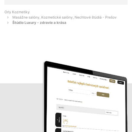
Orly Kozmetiky
Masážne salóny, Kozmetické salóny, Nechtové štúdiá - Prešov
Štúdio Luxury - zdravie a krása