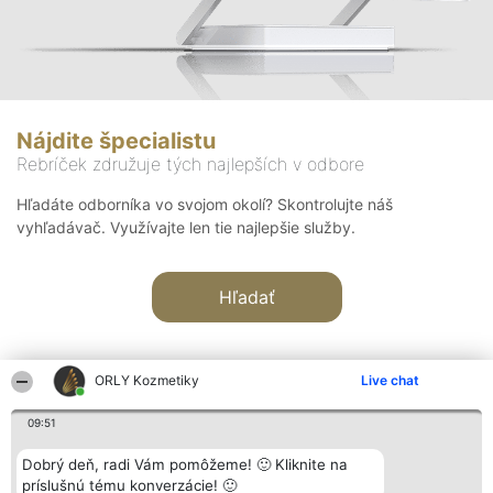
Nájdite špecialistu
Rebríček združuje tých najlepších v odbore
Hľadáte odborníka vo svojom okolí? Skontrolujte náš
vyhľadávač. Využívajte len tie najlepšie služby.
Hľadať
ORLY Kozmetiky
Live chat
09:51
Organizátor hodnotenia
Hodnotenie
Kontakt
Dobrý deň, radi Vám pomôžeme! 🙂 Kliknite na
Bright Side Solutions sp. z o.
Laureáti
Kontakt
príslušnú tému konverzácie! 🙂
o. sp. k.
Lista