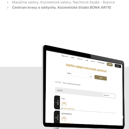
Masážne salóny, Kozmetické salóny, Nechtové štúdiá - Bojnice
Centrum krasy a oddychu, Kozmetické štúdio BONA ARTIS