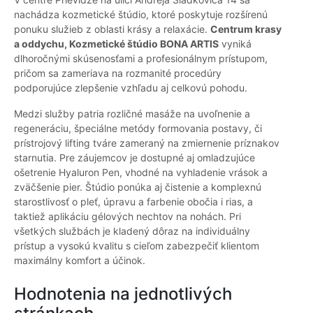
nachádza kozmetické štúdio, ktoré poskytuje rozšírenú
ponuku služieb z oblasti krásy a relaxácie.
Centrum krasy
a oddychu, Kozmetické štúdio BONA ARTIS
vyniká
dlhoročnými skúsenosťami a profesionálnym prístupom,
pričom sa zameriava na rozmanité procedúry
podporujúce zlepšenie vzhľadu aj celkovú pohodu.
Medzi služby patria rozličné masáže na uvoľnenie a
regeneráciu, špeciálne metódy formovania postavy, či
prístrojový lifting tváre zameraný na zmiernenie príznakov
starnutia. Pre záujemcov je dostupné aj omladzujúce
ošetrenie Hyaluron Pen, vhodné na vyhladenie vrások a
zväčšenie pier. Štúdio ponúka aj čistenie a komplexnú
starostlivosť o pleť, úpravu a farbenie obočia i rias, a
taktiež aplikáciu gélových nechtov na nohách. Pri
všetkých službách je kladený dôraz na individuálny
prístup a vysokú kvalitu s cieľom zabezpečiť klientom
maximálny komfort a účinok.
Hodnotenia na jednotlivých