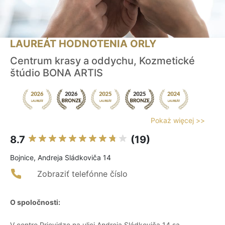
LAUREÁT HODNOTENIA ORLY
Centrum krasy a oddychu, Kozmetické
štúdio BONA ARTIS
Pokaż więcej >>
8.7
(19)
Bojnice, Andreja Sládkoviča 14
Zobraziť telefónne číslo
O spoločnosti:
V centre Prievidze na ulici Andreja Sládkoviča 14 sa