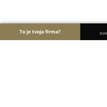
To je tvoja firma?
Zist
Orly Kozmetiky
Masážne salóny, Kozmetické saló
Muschio Perfumery
8.7
(18)