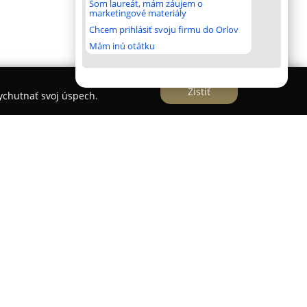
Som laureát, mám záujem o
marketingové materiály
Chcem prihlásiť svoju firmu do Orlov
Mám inú otátku
Zistiť
vychutnať svoj úspech.
e inovatívnu niche parfumériu so sídlom v Žiline,
rodukty starostlivosti o telo i pleť. Firma
na luxusné, kreatívne parfumy, ktoré sa odlišujú
vaných značiek. V sortimente sa nachádzajú
fumov s dlhou tradíciou a osobitým zložením,