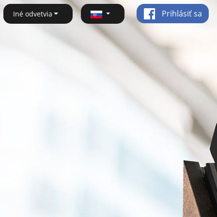
Prihlásiť sa
Iné odvetvia