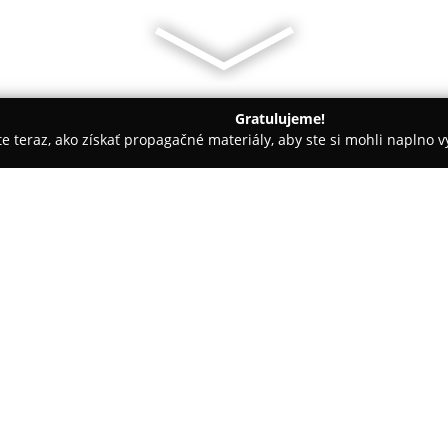
Gratulujeme!
ite teraz, ako získať propagačné materiály, aby ste si mohli naplno 
ny, Nechtové štúdiá - Žilina
Muschio Perfumery
O spoločnosti:
Muschio Perfumery
predstavuj
zameranú na exkluzívne vône a p
sústreďuje svoju ponuku najmä 
od komerčných masovo produko
starostlivo vybrané značky par