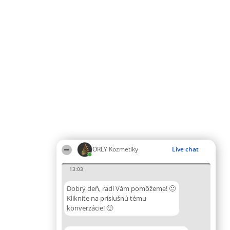
ORLY Kozmetiky
Live chat
13:03
Dobrý deň, radi Vám pomôžeme! 🙂
Kliknite na príslušnú tému
konverzácie! 🙂