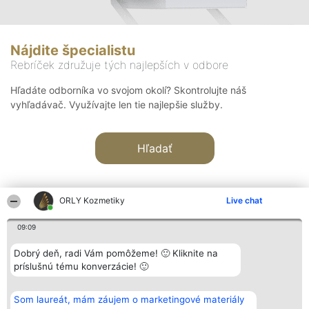
Nájdite špecialistu
Rebríček združuje tých najlepších v odbore
Hľadáte odborníka vo svojom okolí? Skontrolujte náš
vyhľadávač. Využívajte len tie najlepšie služby.
Hľadať
ORLY Kozmetiky
Live chat
09:09
Organizátor hodnotenia
Hodnotenie
Kontakt
Dobrý deň, radi Vám pomôžeme! 🙂 Kliknite na
Bright Side Solutions sp. z o.
Laureáti
Kontakt
príslušnú tému konverzácie! 🙂
o. sp. k.
Lista
ul. Ruska 22
wszystkich
Wrocław 50-079
Laureatów
Som laureát, mám záujem o marketingové materiály
KRS 0000749100 | Regon
Podmienky