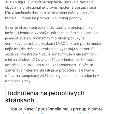
služieb figurujú precízna depilácia, úprava a farbenie
obočia na profesionálnej úrovni, moderné postupy lash
liftu a laminácie rias, ako aj relaxačné tvárové masáže,
ktoré sú určené na podporu vnútornej pohody.
Salón je charakteristický individuálnym prístupom ku
každej klientke a vysokými nárokmi na čistotu, kvalitu a
jemnosť služieb. Významným prvkom ponuky je
certifikovaná práca s voskami LYCON, ktoré patria medzi
najšetrnejšie riešenia depilácie a vyžadujú si odborné
školenie. Prostredie NoaLie je navrhnuté v elegantnom,
minimalistickom štýle a umožňuje klientom zažiť pocit
odpočinku a úniku od ruchu každodennosti. Salón sa
zameriava nielen na skrášľujúce procedúry, ale kladie
dôraz na komplexný zážitok elegancie a sebavedomia v
detailoch krásy.
Hodnotenia na jednotlivých
stránkach
Iba prihlásení používatelia majú prístup k týmto