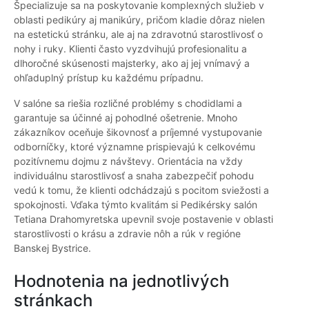
Špecializuje sa na poskytovanie komplexných služieb v
oblasti pedikúry aj manikúry, pričom kladie dôraz nielen
na estetickú stránku, ale aj na zdravotnú starostlivosť o
nohy i ruky. Klienti často vyzdvihujú profesionalitu a
dlhoročné skúsenosti majsterky, ako aj jej vnímavý a
ohľaduplný prístup ku každému prípadnu.
V salóne sa riešia rozličné problémy s chodidlami a
garantuje sa účinné aj pohodlné ošetrenie. Mnoho
zákazníkov oceňuje šikovnosť a príjemné vystupovanie
odborníčky, ktoré významne prispievajú k celkovému
pozitívnemu dojmu z návštevy. Orientácia na vždy
individuálnu starostlivosť a snaha zabezpečiť pohodu
vedú k tomu, že klienti odchádzajú s pocitom sviežosti a
spokojnosti. Vďaka týmto kvalitám si Pedikérsky salón
Tetiana Drahomyretska upevnil svoje postavenie v oblasti
starostlivosti o krásu a zdravie nôh a rúk v regióne
Banskej Bystrice.
Hodnotenia na jednotlivých
stránkach