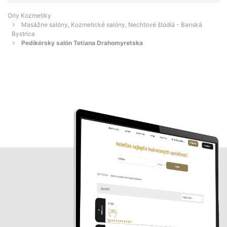
Orly Kozmetiky
Masážne salóny, Kozmetické salóny, Nechtové štúdiá - Banská
Bystrica
Pedikérsky salón Tetiana Drahomyretska