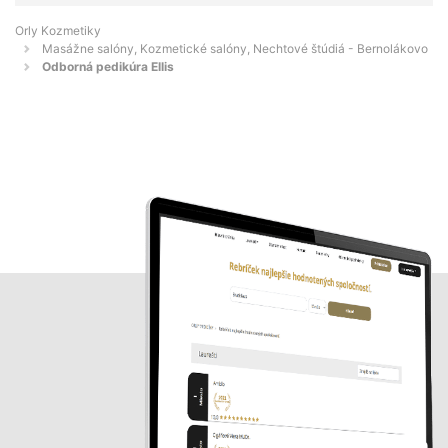
Orly Kozmetiky
Masážne salóny, Kozmetické salóny, Nechtové štúdiá - Bernolákovo
Odborná pedikúra Ellis