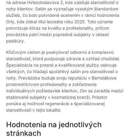
na adrese Hviezdoslavova 2, kde zaisťuje starostlivosť o
nohy klientov. Salón sa vyznačuje vysokým štandardom
služieb, čo bolo potvrdené ocenením v rámci hodnotenia
Orly, kde získal titul laureáta roku 2025. Toto uznanie
potvrdzuje dôraz na kvalitu a profesionalitu, pričom
prevádzka patrí medzi popredné subjekty v oblasti
pedikúry.
Kľúčovým cieľom je poskytovať odbornú a komplexnú
starostlivosť, ktorá podporuje zdravie a vzhľad chodidiel.
Špecializácia na presné a kvalifikované služby oslovuje
všetkých, čo hľadajú spoľahlivý salón pre starostlivosť o
nohy. Prevádzka buduje svoju reputáciu v Bernolákove
prostredníctvom profesionality a zohľadnenia
individuálnych požiadaviek klientov, čím sa zaradila medzi
etablované subjekty v kozmetickej branži. Priestor
ponúka aj možnosť regenerácie a špecializovanej
starostlivosti v tejto lokalite.
Hodnotenia na jednotlivých
stránkach