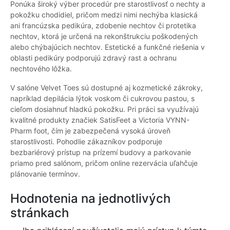
Ponúka široký výber procedúr pre starostlivosť o nechty a
pokožku chodidiel, pričom medzi nimi nechýba klasická
ani francúzska pedikúra, zdobenie nechtov či protetika
nechtov, ktorá je určená na rekonštrukciu poškodených
alebo chýbajúcich nechtov. Estetické a funkčné riešenia v
oblasti pedikúry podporujú zdravý rast a ochranu
nechtového lôžka.
V salóne Velvet Toes sú dostupné aj kozmetické zákroky,
napríklad depilácia lýtok voskom či cukrovou pastou, s
cieľom dosiahnuť hladkú pokožku. Pri práci sa využívajú
kvalitné produkty značiek SatisFeet a Victoria VYNN-
Pharm foot, čím je zabezpečená vysoká úroveň
starostlivosti. Pohodlie zákazníkov podporuje
bezbariérový prístup na prízemí budovy a parkovanie
priamo pred salónom, pričom online rezervácia uľahčuje
plánovanie termínov.
Hodnotenia na jednotlivých
stránkach