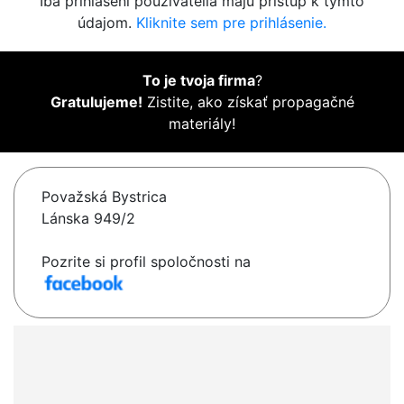
Iba prihlásení používatelia majú prístup k týmto
údajom.
Kliknite sem pre prihlásenie.
To je tvoja firma
?
Gratulujeme!
Zistite, ako získať propagačné
materiály!
Považská Bystrica
Lánska 949/2
Pozrite si profil spoločnosti na