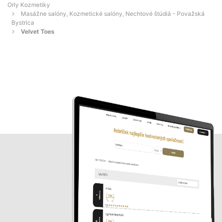
Orly Kozmetiky
Masážne salóny, Kozmetické salóny, Nechtové štúdiá - Považská
Bystrica
Velvet Toes