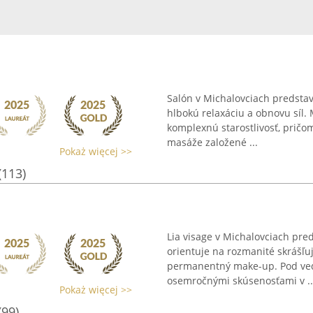
Salón v Michalovciach predstav
hlbokú relaxáciu a obnovu síl.
komplexnú starostlivosť, pričo
masáže založené ...
Pokaż więcej >>
(113)
Lia visage v Michalovciach pre
orientuje na rozmanité skrášľ
permanentný make-up. Pod ved
osemročnými skúsenosťami v ..
Pokaż więcej >>
(99)