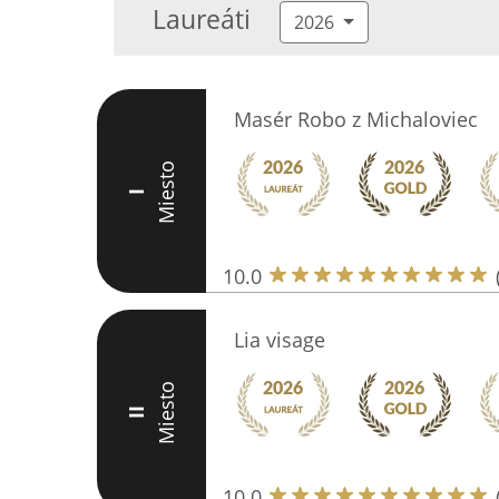
Laureáti
2026
Masér Robo z Michaloviec
Miesto
I
10.0
Lia visage
Miesto
II
10.0