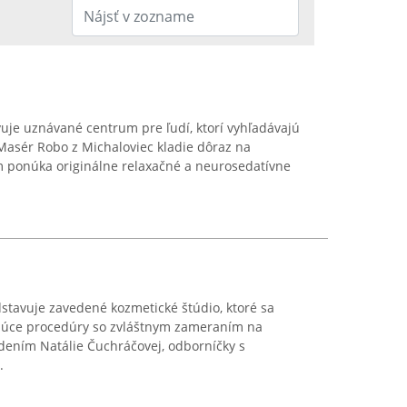
uje uznávané centrum pre ľudí, ktorí vyhľadávajú
 Masér Robo z Michaloviec kladie dôraz na
m ponúka originálne relaxačné a neurosedatívne
dstavuje zavedené kozmetické štúdio, ktoré sa
ujúce procedúry so zvláštnym zameraním na
ením Natálie Čuchráčovej, odborníčky s
.