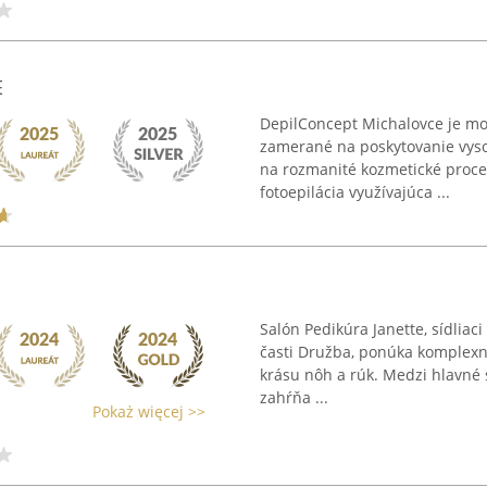
E
DepilConcept Michalovce je m
zamerané na poskytovanie vysoko
na rozmanité kozmetické proced
fotoepilácia využívajúca ...
Salón Pedikúra Janette, sídliac
časti Družba, ponúka komplexné
krásu nôh a rúk. Medzi hlavné s
zahŕňa ...
Pokaż więcej >>