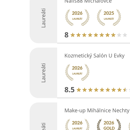
Nails88 Michalovce
Laureáti
8
Kozmetický Salón U Evky
Laureáti
8.5
Make-up Mihálnice Nechty