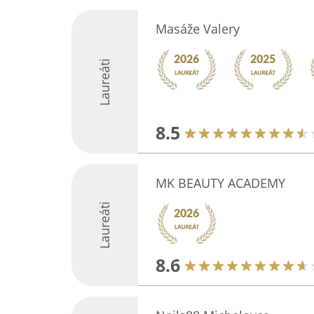
Masáže Valery
Laureáti
8.5
MK BEAUTY ACADEMY
Laureáti
8.6