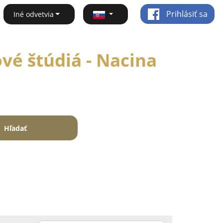
Prihlásiť sa
Iné odvetvia
vé štúdiá - Nacina
Hľadať