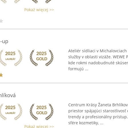
Pokaż więcej >>
e-up
Ateliér sídliaci v Michalovciach
služby v oblasti vizáže. WEWE 
kde rokmi nadobudnuté skúsenos
formujú ...
hlíková
Centrum Krásy Žaneta Brhlíkov
priestor spájajúci starostlivo
trendy a profesionálny prístup.
sfére kozmetiky, ...
Pokaż więcej >>