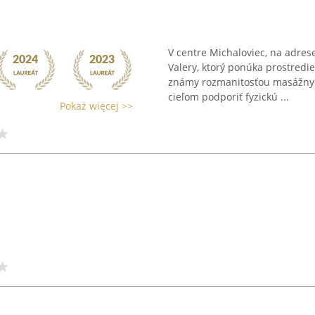
V centre Michaloviec, na adre
Valery, ktorý ponúka prostredi
známy rozmanitosťou masážnych
cieľom podporiť fyzickú ...
Pokaż więcej >>