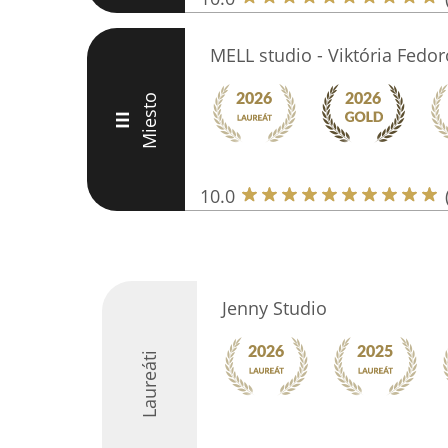
MELL studio - Viktória Fedo
Miesto
III
10.0
Jenny Studio
Laureáti