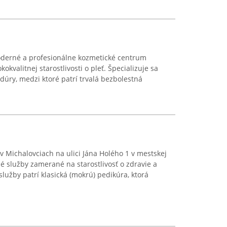
oderné a profesionálne kozmetické centrum
kvalitnej starostlivosti o pleť. Špecializuje sa
úry, medzi ktoré patrí trvalá bezbolestná
i v Michalovciach na ulici Jána Holého 1 v mestskej
 služby zamerané na starostlivosť o zdravie a
lužby patrí klasická (mokrú) pedikúra, ktorá