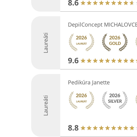
8.6
DepilConcept MICHALOVC
Laureáti
9.6
Pedikúra Janette
Laureáti
8.8