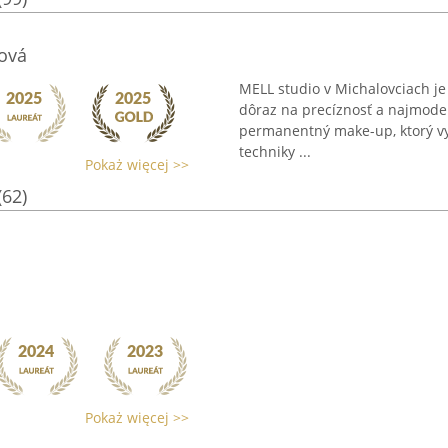
rová
MELL studio v Michalovciach je
dôraz na precíznosť a najmode
permanentný make-up, ktorý vy
techniky ...
Pokaż więcej >>
(62)
Pokaż więcej >>