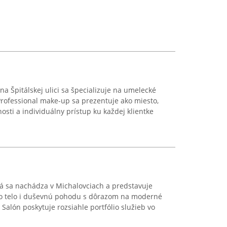
 na Špitálskej ulici sa špecializuje na umelecké
Professional make-up sa prezentuje ako miesto,
ti a individuálny prístup ku každej klientke
á sa nachádza v Michalovciach a predstavuje
sť o telo i duševnú pohodu s dôrazom na moderné
 Salón poskytuje rozsiahle portfólio služieb vo