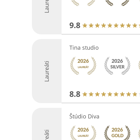
Laureáti
9.8
Tina studio
Laureáti
8.8
Štúdio Diva
Laureáti