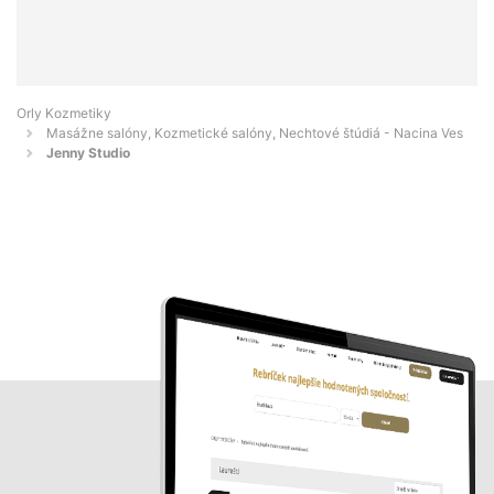
Orly Kozmetiky
Masážne salóny, Kozmetické salóny, Nechtové štúdiá - Nacina Ves
Jenny Studio