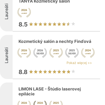
TANYA Kozmetický salón
Laureáti
8.5
Kozmetický salón a nechty Finďová
Laureáti
Pokaż więcej >>
8.8
LIMON LASE - Štúdio laserovej
epilácie