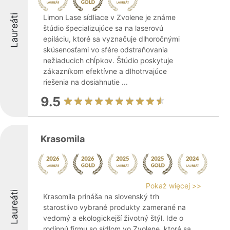
Laureáti
Limon Lase sídliace v Zvolene je známe
štúdio špecializujúce sa na laserovú
epiláciu, ktoré sa vyznačuje dlhoročnými
skúsenosťami vo sfére odstraňovania
nežiaducich chĺpkov. Štúdio poskytuje
zákazníkom efektívne a dlhotrvajúce
riešenia na dosiahnutie ...
9.5
Krasomila
Pokaż więcej >>
Laureáti
Krasomila prináša na slovenský trh
starostlivo vybrané produkty zamerané na
vedomý a ekologickejší životný štýl. Ide o
rodinnú firmu so sídlom vo Zvolene, ktorá sa