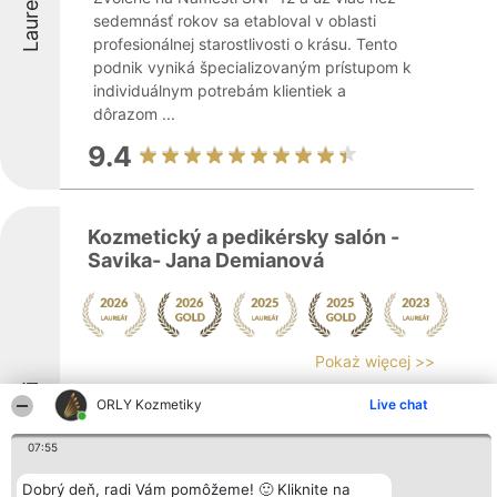
Laureáti
sedemnásť rokov sa etabloval v oblasti
profesionálnej starostlivosti o krásu. Tento
podnik vyniká špecializovaným prístupom k
individuálnym potrebám klientiek a
dôrazom ...
9.4
Kozmetický a pedikérsky salón -
Savika- Jana Demianová
Pokaż więcej >>
Laureáti
ORLY Kozmetiky
Live chat
Kozmetický a pedikérsky salón -Savika-
07:55
Jana Demianová pôsobí vo Zvolene ako
miesto poskytujúce komplexnú starostlivosť
Dobrý deň, radi Vám pomôžeme! 🙂 Kliknite na