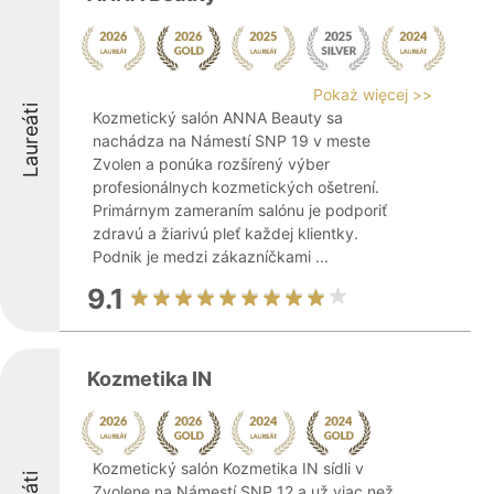
Pokaż więcej >>
Laureáti
Kozmetický salón ANNA Beauty sa
nachádza na Námestí SNP 19 v meste
Zvolen a ponúka rozšírený výber
profesionálnych kozmetických ošetrení.
Primárnym zameraním salónu je podporiť
zdravú a žiarivú pleť každej klientky.
Podnik je medzi zákazníčkami ...
9.1
Kozmetika IN
Kozmetický salón Kozmetika IN sídli v
Zvolene na Námestí SNP 12 a už viac než