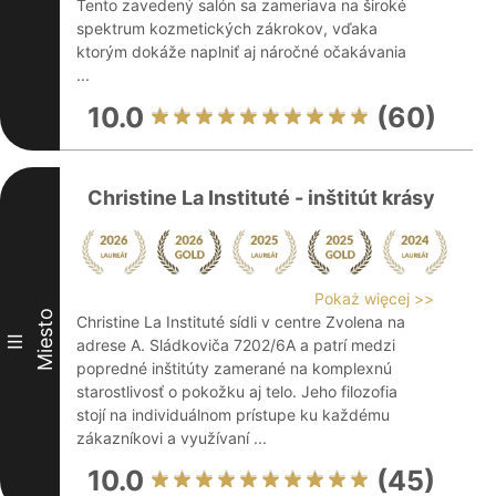
Tento zavedený salón sa zameriava na široké
spektrum kozmetických zákrokov, vďaka
ktorým dokáže naplniť aj náročné očakávania
...
10.0
(60)
Christine La Instituté - inštitút krásy
Pokaż więcej >>
Miesto
Christine La Instituté sídli v centre Zvolena na
III
adrese A. Sládkoviča 7202/6A a patrí medzi
popredné inštitúty zamerané na komplexnú
starostlivosť o pokožku aj telo. Jeho filozofia
stojí na individuálnom prístupe ku každému
zákazníkovi a využívaní ...
10.0
(45)