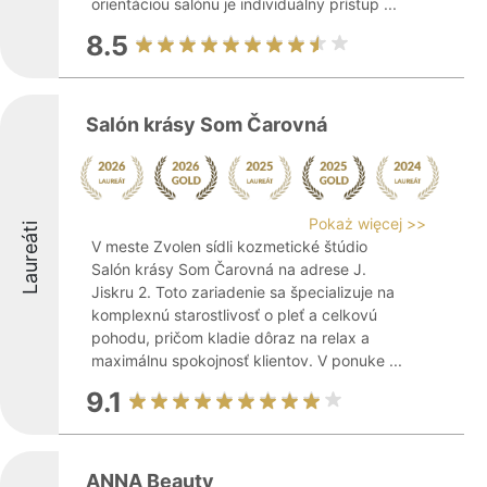
orientáciou salónu je individuálny prístup ...
8.5
Salón krásy Som Čarovná
Pokaż więcej >>
Laureáti
V meste Zvolen sídli kozmetické štúdio
Salón krásy Som Čarovná na adrese J.
Jiskru 2. Toto zariadenie sa špecializuje na
komplexnú starostlivosť o pleť a celkovú
pohodu, pričom kladie dôraz na relax a
maximálnu spokojnosť klientov. V ponuke ...
9.1
ANNA Beauty