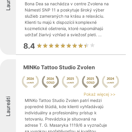
Laureáti
Bona Dea sa nachádza v centre Zvolena na
Námestí SNP 11 a poskytuje široký výber
služieb zameraných na krásu a relaxáciu.
Klienti tu majú k dispozícii komplexné
kozmetické ošetrenia, ktoré napomáhajú
udržať žiarivý vzhľad a sviežosť pleti. ...
8.4
MINKo Tattoo Studio Zvolen
Pokaż więcej >>
Laureáti
MINKo Tattoo Studio Zvolen patrí medzi
popredné štúdiá, kde klienti vyhľadávajú
individuálny a profesionálny prístup k
tetovaniu. Prevádzka je situovaná na
adrese T. G. Masaryka 1119/6 a vyznačuje
sa vysokou spoľahlivosťou aj kvalitou