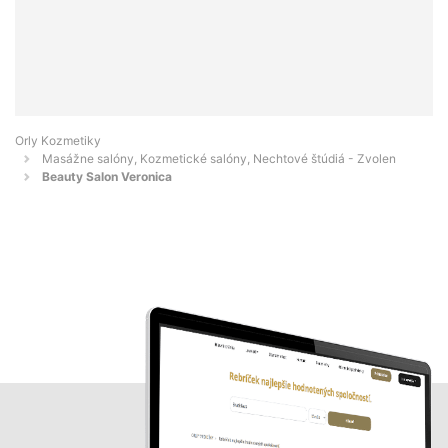
Orly Kozmetiky
Masážne salóny, Kozmetické salóny, Nechtové štúdiá - Zvolen
Beauty Salon Veronica