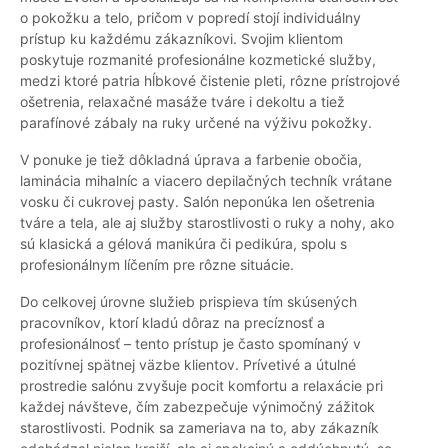
o pokožku a telo, pričom v popredí stojí individuálny
prístup ku každému zákazníkovi. Svojim klientom
poskytuje rozmanité profesionálne kozmetické služby,
medzi ktoré patria hĺbkové čistenie pleti, rôzne prístrojové
ošetrenia, relaxačné masáže tváre i dekoltu a tiež
parafínové zábaly na ruky určené na výživu pokožky.
V ponuke je tiež dôkladná úprava a farbenie obočia,
laminácia mihalníc a viacero depilačných techník vrátane
vosku či cukrovej pasty. Salón neponúka len ošetrenia
tváre a tela, ale aj služby starostlivosti o ruky a nohy, ako
sú klasická a gélová manikúra či pedikúra, spolu s
profesionálnym líčením pre rôzne situácie.
Do celkovej úrovne služieb prispieva tím skúsených
pracovníkov, ktorí kladú dôraz na precíznosť a
profesionálnosť – tento prístup je často spomínaný v
pozitívnej spätnej väzbe klientov. Prívetivé a útulné
prostredie salónu zvyšuje pocit komfortu a relaxácie pri
každej návšteve, čím zabezpečuje výnimočný zážitok
starostlivosti. Podnik sa zameriava na to, aby zákazník