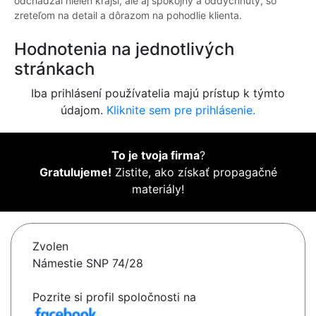
odchádzal nielen krajší, ale aj spokojný a oddýchnutý, so
zreteľom na detail a dôrazom na pohodlie klienta.
Hodnotenia na jednotlivých
stránkach
Iba prihlásení používatelia majú prístup k týmto
údajom.
Kliknite sem pre prihlásenie.
To je tvoja firma
?
Gratulujeme!
Zistite, ako získať propagačné
materiály!
Zvolen
Námestie SNP 74/28
Pozrite si profil spoločnosti na