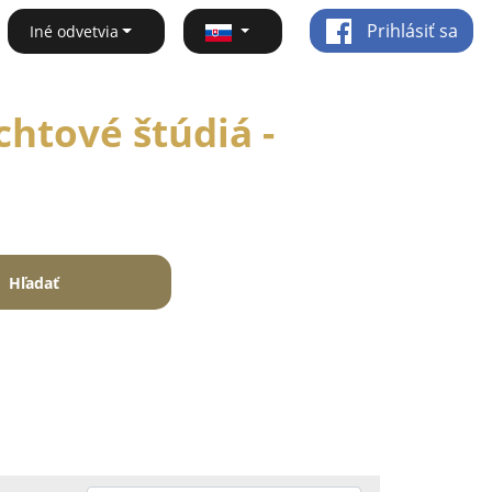
Prihlásiť sa
Iné odvetvia
htové štúdiá -
Hľadať