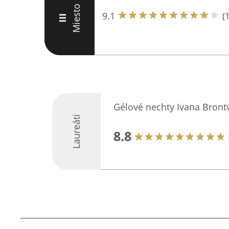
Miesto
9.1
(
III
Gélové nechty Ivana Bront
Laureáti
8.8