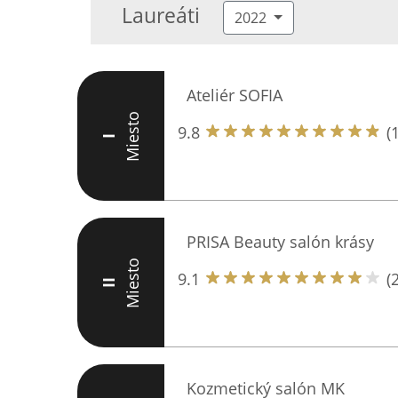
Laureáti
2022
Ateliér SOFIA
Miesto
9.8
(
I
PRISA Beauty salón krásy
Miesto
9.1
(
II
Kozmetický salón MK