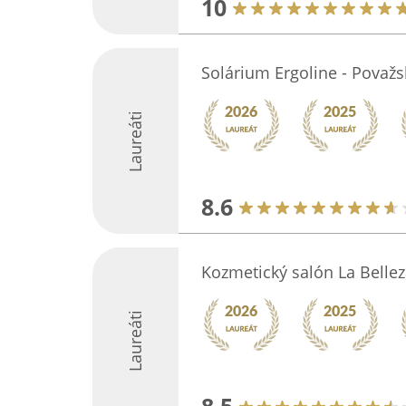
10
Solárium Ergoline - Považs
Laureáti
8.6
Kozmetický salón La Belle
Laureáti