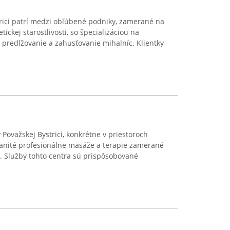
trici patrí medzi obľúbené podniky, zamerané na
ckej starostlivosti, so špecializáciou na
i predlžovanie a zahusťovanie mihalníc. Klientky
Považskej Bystrici, konkrétne v priestoroch
anité profesionálne masáže a terapie zamerané
. Služby tohto centra sú prispôsobované