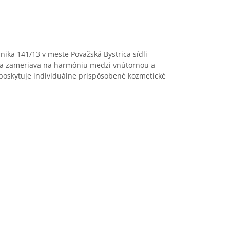
ánika 141/13 v meste Považská Bystrica sídli
ý sa zameriava na harmóniu medzi vnútornou a
 poskytuje individuálne prispôsobené kozmetické