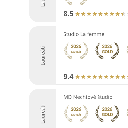
8.5
Studio La femme
Laureáti
9.4
MD Nechtové študio
Laureáti