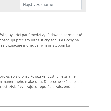
ažskej Bystrici patrí medzi vyhľadávané kozmetické
požadujú precízny vizážistický servis a účesy na
n sa vyznačuje individuálnym prístupom ku
rows so sídlom v Považskej Bystrici je známe
 permanentného make-upu. Dlhoročné skúsenosti a
čnosti získať vynikajúcu reputáciu založenú na