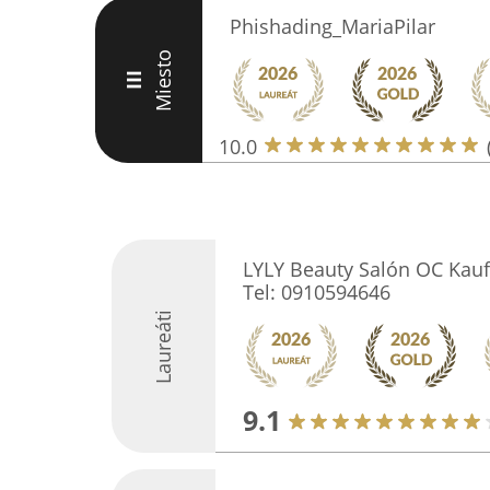
Phishading_MariaPilar
Miesto
III
10.0
LYLY Beauty Salón OC Kauf
Tel: 0910594646
Laureáti
9.1