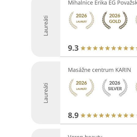
Mihalnice Erika EG Považsk
Laureáti
9.3
Masážne centrum KARIN
Laureáti
8.9