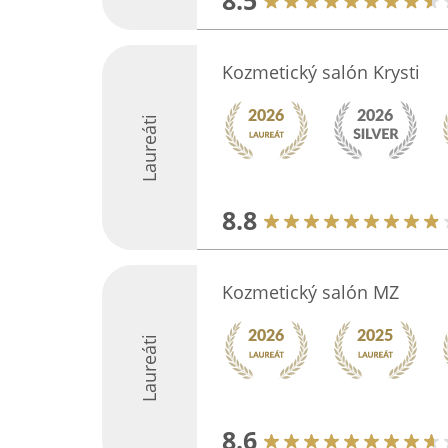
8.5
Kozmetický salón Krysti
Laureáti
8.8
Kozmetický salón MZ
Laureáti
8.6