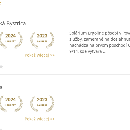
ká Bystrica
Solárium Ergoline pôsobí v Pov
služby, zamerané na dosiahnut
nachádza na prvom poschodí 
9/14, kde vytvára ...
Pokaż więcej >>
za
Pokaż więcej >>