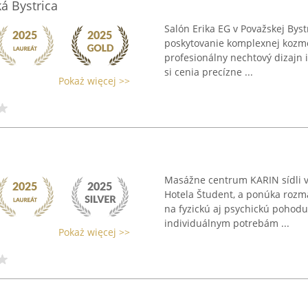
á Bystrica
Salón Erika EG v Považskej Bys
poskytovanie komplexnej kozmeti
profesionálny nechtový dizajn 
si cenia precízne ...
Pokaż więcej >>
Masážne centrum KARIN sídli v 
Hotela Študent, a ponúka rozm
na fyzickú aj psychickú pohodu
individuálnym potrebám ...
Pokaż więcej >>