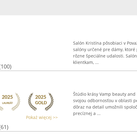
Salón Kristína pôsobiaci v Pov
salóny určené pre dámy, ktoré 
rôzne špeciálne udalosti. Saló
klientkam, ...
(100)
Štúdio krásy Vamp beauty and b
svojou odbornosťou v oblasti
dôraz na detail umožnili spolo
precíznej a ...
Pokaż więcej >>
(61)