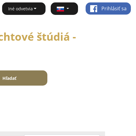
Prihlásiť sa
Iné odvetvia
htové štúdiá -
Hľadať