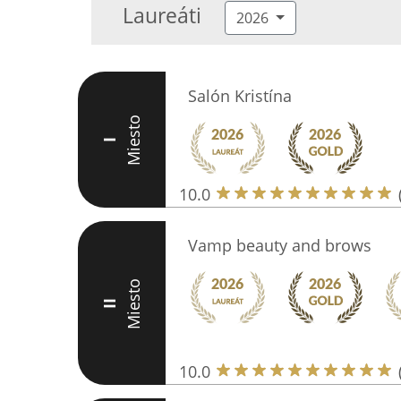
Laureáti
2026
Salón Kristína
Miesto
I
10.0
Vamp beauty and brows
Miesto
II
10.0