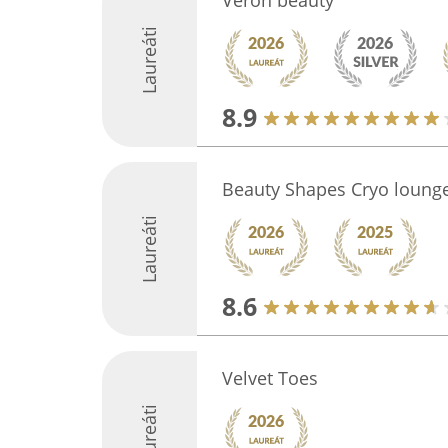
Veron beauty
Laureáti
8.9
Beauty Shapes Cryo loung
Laureáti
8.6
Velvet Toes
Laureáti