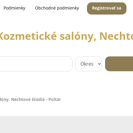
Podmienky
Obchodné podmienky
Registrovať sa
ozmetické salóny, Nechto
óny, Nechtové štúdiá - Poltár