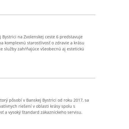
j Bystrici na Zvolenskej ceste 6 predstavuje
na komplexnú starostlivosť o zdravie a krásu
e služby zahŕňajúce všeobecnú aj estetickú
torý pôsobí v Banskej Bystrici od roku 2017, sa
tívnych riešení v oblasti krásy spolu s
osť a vysoký štandard zákazníckeho servisu.