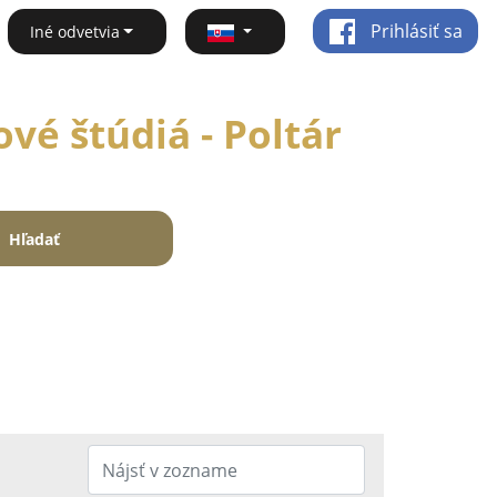
Prihlásiť sa
Iné odvetvia
vé štúdiá - Poltár
Hľadať