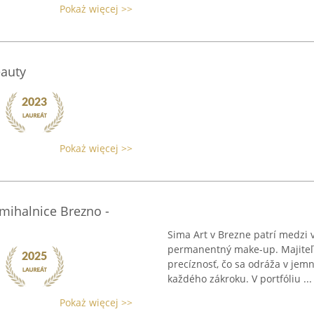
Pokaż więcej >>
eauty
Pokaż więcej >>
ihalnice Brezno -
Sima Art v Brezne patrí medzi
permanentný make-up. Majiteľk
precíznosť, čo sa odráža v je
každého zákroku. V portfóliu ...
Pokaż więcej >>