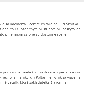
vá sa nachádza v centre Poltára na ulici Školská
sionalitou aj osobitným prístupom pri poskytovaní
tomto príjemnom salóne sú dostupné rôzne
a pôsobí v kozmetickom sektore so špecializáciou
 nechty a manikúru v Poltári. Jej vznik sa viaže na
mné detaily, ktoré zakladateľka Slavomíra