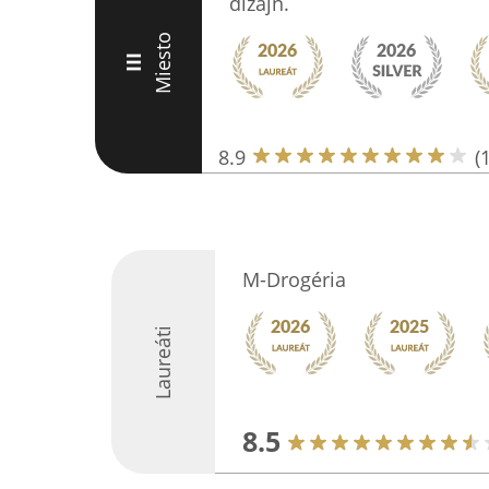
dizajn.
Miesto
III
8.9
(
M-Drogéria
Laureáti
8.5