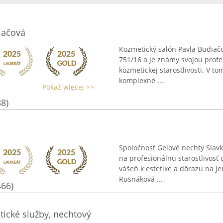
iačová
Kozmetický salón Pavla Budiačo
751/16 a je známy svojou profe
kozmetickej starostlivosti. V 
komplexné ...
Pokaż więcej >>
38)
Spoločnosť Gelové nechty Slavk
na profesionálnu starostlivosť o
vášeň k estetike a dôrazu na je
Rusnáková ...
466)
ické služby, nechtový