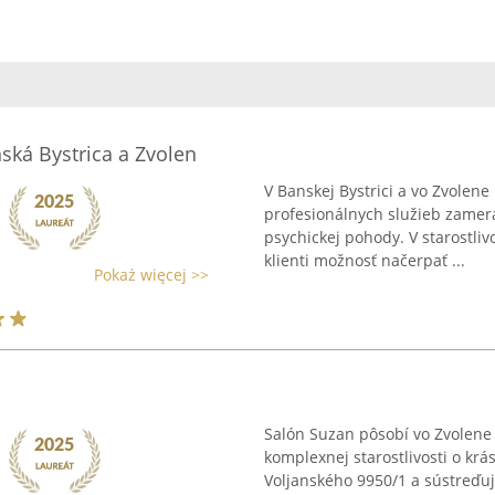
ská Bystrica a Zvolen
V Banskej Bystrici a vo Zvolen
profesionálnych služieb zamer
psychickej pohody. V starostl
klienti možnosť načerpať ...
Pokaż więcej >>
Salón Suzan pôsobí vo Zvolene
komplexnej starostlivosti o krá
Voljanského 9950/1 a sústreďu