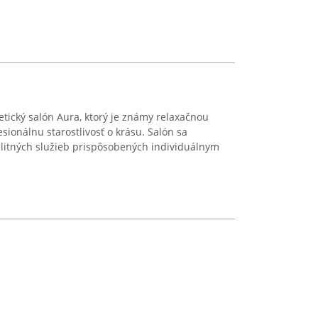
tický salón Aura, ktorý je známy relaxačnou
ionálnu starostlivosť o krásu. Salón sa
alitných služieb prispôsobených individuálnym