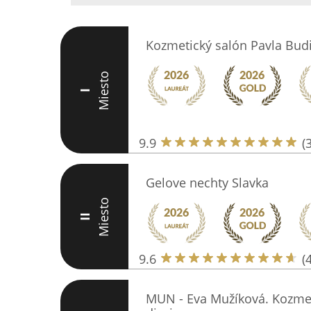
Kozmetický salón Pavla Bud
Miesto
I
9.9
(
Gelove nechty Slavka
Miesto
II
9.6
(
MUN - Eva Mužíková. Kozmet