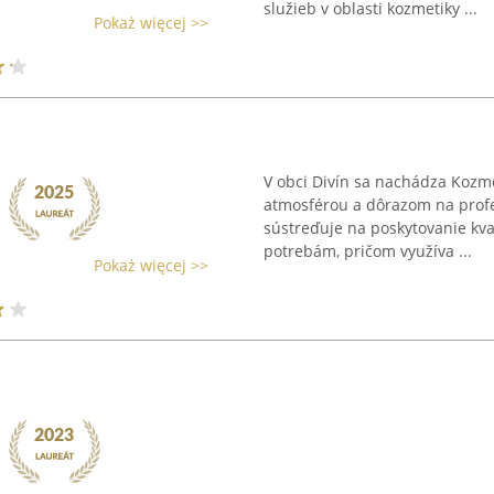
služieb v oblasti kozmetiky ...
Pokaż więcej >>
V obci Divín sa nachádza Kozme
atmosférou a dôrazom na profes
sústreďuje na poskytovanie kv
potrebám, pričom využíva ...
Pokaż więcej >>