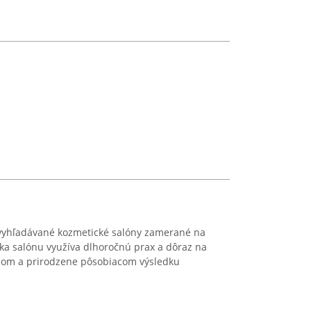
 vyhľadávané kozmetické salóny zamerané na
a salónu využíva dlhoročnú prax a dôraz na
mnom a prirodzene pôsobiacom výsledku