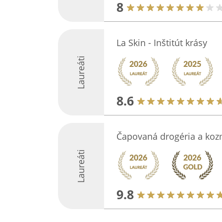
8
La Skin - Inštitút krásy
Laureáti
8.6
Čapovaná drogéria a koz
Laureáti
9.8