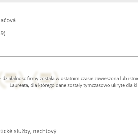
iačová
39)
 działalność firmy została w ostatnim czasie zawieszona lub istn
Laureata, dla którego dane zostały tymczasowo ukryte dla kl
ické služby, nechtový