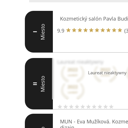
Kozmetický salón Pavla Bud
Miesto
9.9
(
I
Laureat nieaktywny
Laureat nieaktywny -
Miesto
II
MUN - Eva Mužíková. Kozmet
dizajn.