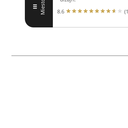
Miesto
III
8.6
(