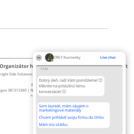
ORLY Kozmetiky
Live chat
Organizátor hodnotenia
Hodnotenie
Kontakt
17:01
right Side Solutions sp. z o. o. sp. k.
Laureáti
Kontakt
ul. Ruska 22
Lista
Dobrý deň, radi Vám pomôžeme! 🙂
Wrocław 50-079
wszystkich
Kliknite na príslušnú tému
egon 381313360 | NIP 8943132676
Laureatów
konverzácie! 🙂
+48 508 492 400
Podmienky
Obchodné
Som laureát, mám záujem o
podmienky
marketingové materiály
Zásady
Chcem prihlásiť svoju firmu do Orlov
ochrany
osobných
Mám inú otátku
údajov