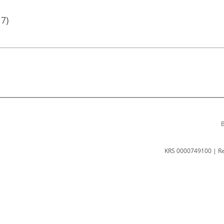
17)
B
KRS 0000749100 | R