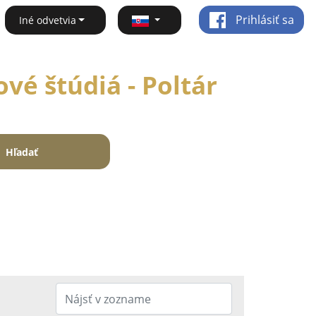
Prihlásiť sa
Iné odvetvia
vé štúdiá - Poltár
Hľadať