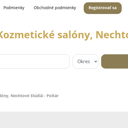
Podmienky
Obchodné podmienky
Registrovať sa
ozmetické salóny, Nechto
óny, Nechtové štúdiá - Poltár