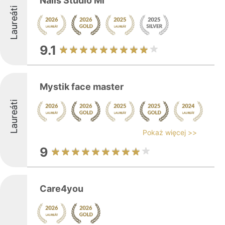
Nails Studio Mi
Laureáti
9.1
Mystik face master
Laureáti
Pokaż więcej >>
9
Care4you