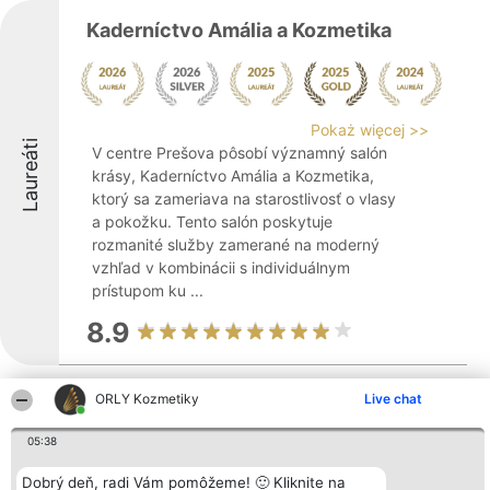
Kaderníctvo Amália a Kozmetika
Pokaż więcej >>
Laureáti
V centre Prešova pôsobí významný salón
krásy, Kaderníctvo Amália a Kozmetika,
ktorý sa zameriava na starostlivosť o vlasy
a pokožku. Tento salón poskytuje
rozmanité služby zamerané na moderný
vzhľad v kombinácii s individuálnym
prístupom ku ...
8.9
ORLY Kozmetiky
Live chat
Weppo Tattoo
05:38
Laureáti
Dobrý deň, radi Vám pomôžeme! 🙂 Kliknite na