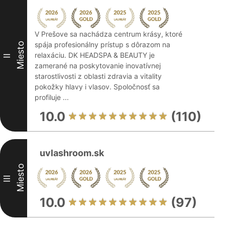
V Prešove sa nachádza centrum krásy, ktoré
spája profesionálny prístup s dôrazom na
Miesto
relaxáciu. DK HEADSPA & BEAUTY je
II
zamerané na poskytovanie inovatívnej
starostlivosti z oblasti zdravia a vitality
pokožky hlavy i vlasov. Spoločnosť sa
profiluje ...
10.0
(110)
uvlashroom.sk
Miesto
III
10.0
(97)