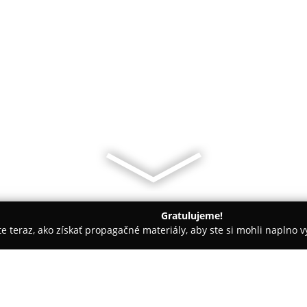
Gratulujeme!
ite teraz, ako získať propagačné materiály, aby ste si mohli naplno 
ny, Nechtové štúdiá - Nacina Ves
Nails Beny nechtovy štúdio 