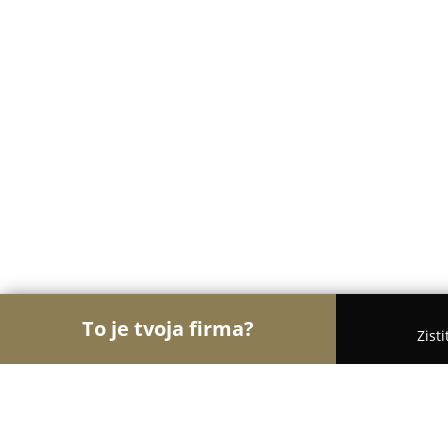
To je tvoja firma?
Zist
Orly Kozmetiky
Masážne salóny, Kozmetické saló