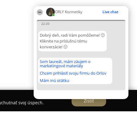
ORLY Kozmetiky
Live chat
22:20
Dobrý deň, radi Vám pomôžeme! 🙂
Kliknite na príslušnú tému
konverzácie! 🙂
Som laureát, mám záujem o
marketingové materiály
Chcem prihlásiť svoju firmu do Orlov
Mám inú otátku
Zistiť
vychutnať svoj úspech.
na ul :sama chalupku 2 Michalovce tel 0917054766