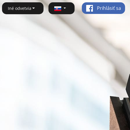
Prihlásiť sa
Iné odvetvia