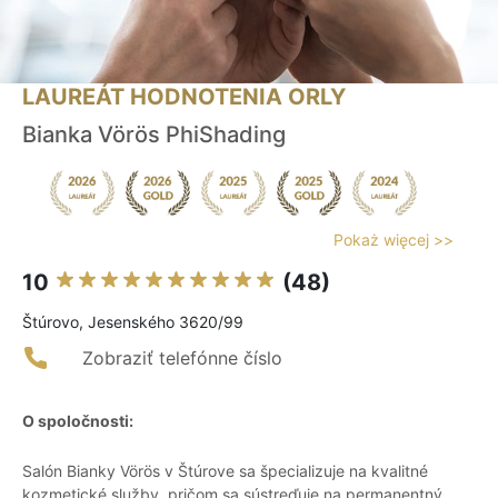
LAUREÁT HODNOTENIA ORLY
Bianka Vörös PhiShading
Pokaż więcej >>
10
(48)
Štúrovo, Jesenského 3620/99
Zobraziť telefónne číslo
O spoločnosti:
Salón Bianky Vörös v Štúrove sa špecializuje na kvalitné
kozmetické služby, pričom sa sústreďuje na permanentný