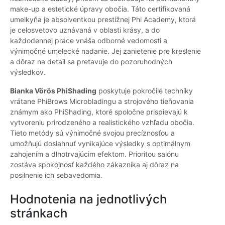
make-up a estetické úpravy obočia. Táto certifikovaná
umelkyňa je absolventkou prestížnej Phi Academy, ktorá
je celosvetovo uznávaná v oblasti krásy, a do
každodennej práce vnáša odborné vedomosti a
výnimočné umelecké nadanie. Jej zanietenie pre kreslenie
a dôraz na detail sa pretavuje do pozoruhodných
výsledkov.
Bianka Vörös PhiShading
poskytuje pokročilé techniky
vrátane PhiBrows Microbladingu a strojového tieňovania
známym ako PhiShading, ktoré spoločne prispievajú k
vytvoreniu prirodzeného a realistického vzhľadu obočia.
Tieto metódy sú výnimočné svojou precíznosťou a
umožňujú dosiahnuť vynikajúce výsledky s optimálnym
zahojením a dlhotrvajúcim efektom. Prioritou salónu
zostáva spokojnosť každého zákazníka aj dôraz na
posilnenie ich sebavedomia.
Hodnotenia na jednotlivých
stránkach