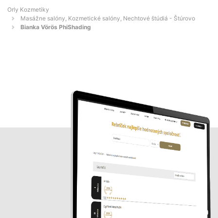
Orly Kozmetiky
Masážne salóny, Kozmetické salóny, Nechtové štúdiá - Štúrovo
Bianka Vörös PhiShading