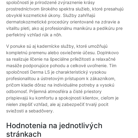
spoločnosti je prirodzené zvýraznenie krásy
prostredníctvom širokého spektra služieb, ktoré presahujú
obvyklé kozmetické úkony. Služby zahŕňajú
dermatokozmetické procedúry orientované na zdravie a
vitalitu pleti, ako aj profesionálnu manikúru a pedikúru pre
perfektný vzhľad rúk a nôh.
V ponuke sú aj kadernícke služby, ktoré umožňujú
kompletnú premenu alebo osvieženie účesu. Doplnkovo
sa realizuje líčenie na špeciálne príležitosti a relaxačné
masáže podporujúce pohodu a celkové uvoľnenie. Tím
spoločnosti Derma LS je charakteristický vysokou
profesionalitou a ústretovým prístupom k zákazníkom,
pričom kladie dôraz na individuálne potreby a vysokú
odbornosť. Príjemná atmosféra a čisté priestory
prispievajú ku komfortu a spokojnosti klientov, cieľom je
nielen zlepšiť vzhľad, ale aj zabezpečiť trvalý pocit
sviežosti a sebadôvery.
Hodnotenia na jednotlivých
stránkach