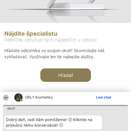
Nájdite špecialistu
Rebríček združuje tých najlepších v odbore
Hľadáte odborníka vo svojom okolí? Skontrolujte náš
vyhľadávač. Využívajte len tie najlepšie služby.
Hľadať
ORLY Kozmetiky
Live chat
06:07
Organizátor hodnotenia
Hodnotenie
Kontakt
Dobrý deň, radi Vám pomôžeme! 🙂 Kliknite na
Bright Side Solutions sp. z o.
Laureáti
Kontakt
príslušnú tému konverzácie! 🙂
o. sp. k.
Lista