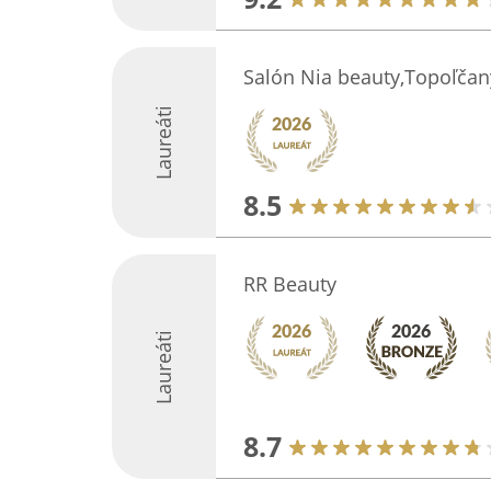
Salón Nia beauty,Topoľčan
Laureáti
8.5
RR Beauty
Laureáti
8.7