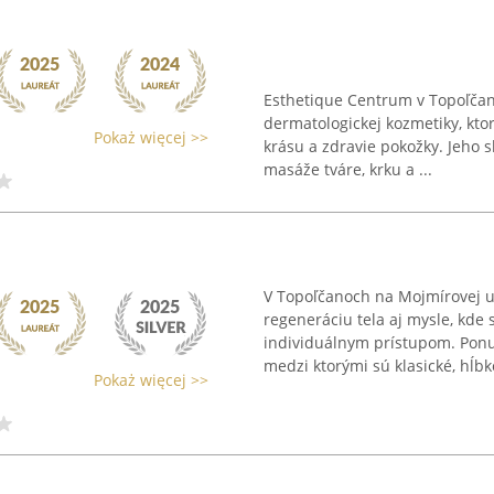
Esthetique Centrum v Topoľča
dermatologickej kozmetiky, ktor
Pokaż więcej >>
krásu a zdravie pokožky. Jeho s
masáže tváre, krku a ...
V Topoľčanoch na Mojmírovej ul
regeneráciu tela aj mysle, kde
individuálnym prístupom. Ponu
medzi ktorými sú klasické, hĺbko
Pokaż więcej >>