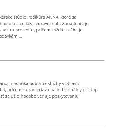
kérske štúdio Pedikúra ANNA, ktoré sa
 chodidlá a celkové zdravie nôh. Zariadenie je
pektra procedúr, pričom každá služba je
adavkám ...
čanoch ponúka odborné služby v oblasti
 pleť, pričom sa zameriava na individuálny prístup
osť sa už dlhodobo venuje poskytovaniu