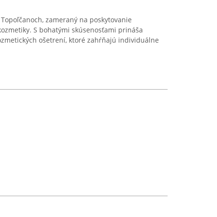
 v Topoľčanoch, zameraný na poskytovanie
 kozmetiky. S bohatými skúsenosťami prináša
ozmetických ošetrení, ktoré zahŕňajú individuálne