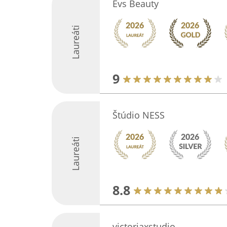
Evs Beauty
Laureáti
9
Štúdio NESS
Laureáti
8.8
victoriaxstudio