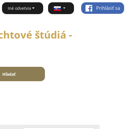
Prihlásiť sa
Iné odvetvia
htové štúdiá -
Hľadať