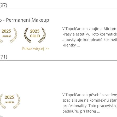
(97)
io - Permanent Makeup
V Topoľčanoch zaujíma Miriam 
krásy a estetiky. Toto kozmeti
a poskytuje komplexnú kozmetick
klientky ...
Pokaż więcej >>
(71)
V Topoľčanoch pôsobí zavedený 
špecializuje na komplexnú sta
profesionality. Toto pracovisk
pedikúru, pri ktorej ...