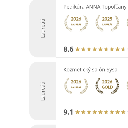
Pedikúra ANNA Topoľčany
Laureáti
8.6
Kozmetický salón Sysa
Laureáti
9.1