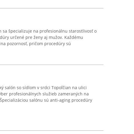
sa špecializuje na profesionálnu starostlivosť o
edúry určené pre ženy aj mužov. Každému
álna pozornosť, pričom procedúry sú
ý salón so sídlom v srdci Topoľčian na ulici
ýber profesionálnych služieb zameraných na
. Špecializáciou salónu sú anti-aging procedúry