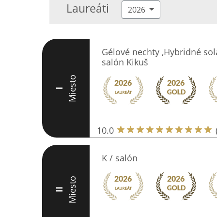
Laureáti
2026
Gélové nechty ,Hybridné sol
salón Kikuš
Miesto
I
10.0
K / salón
Miesto
II