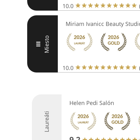
10.0
Miriam Ivanicc Beauty Stud
Miesto
III
10.0
Helen Pedi Salón
Laureáti
9.2