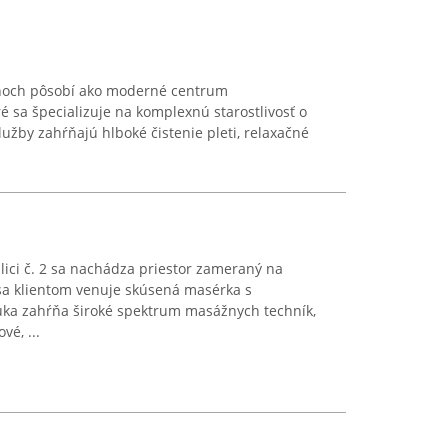
noch pôsobí ako moderné centrum
é sa špecializuje na komplexnú starostlivosť o
lužby zahŕňajú hlboké čistenie pleti, relaxačné
ici č. 2 sa nachádza priestor zameraný na
 sa klientom venuje skúsená masérka s
ka zahŕňa široké spektrum masážnych techník,
vé, ...