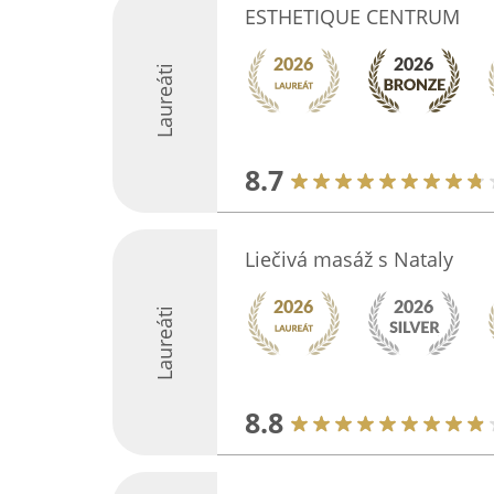
ESTHETIQUE CENTRUM
Laureáti
8.7
Liečivá masáž s Nataly
Laureáti
8.8