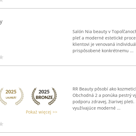
y
Salón Nia beauty v Topoľčanoch 
pleť a moderné estetické proc
klientovi je venovaná individu
prispôsobené konkrétnemu ...
RR Beauty pôsobí ako kozmetick
Obchodná 2 a ponúka pestrý v
podporu zdravej, žiarivej pleti
využívajúce moderné ...
Pokaż więcej >>