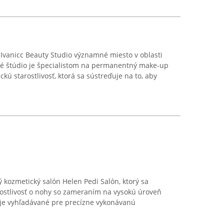
Ivanicc Beauty Studio významné miesto v oblasti
cké štúdio je špecialistom na permanentný make-up
ú starostlivosť, ktorá sa sústreďuje na to, aby
kozmetický salón Helen Pedi Salón, ktorý sa
rostlivosť o nohy so zameraním na vysokú úroveň
o je vyhľadávané pre precízne vykonávanú